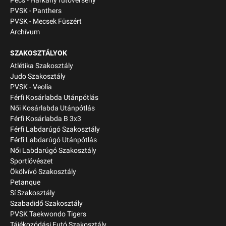
Pécs - Harkány futóverseny
PVSK - Panthers
PVSK - Mecsek Füszért
Archívum
SZAKOSZTÁLYOK
Atlétika Szakosztály
Judo Szakosztály
PVSK - Veolia
Férfi Kosárlabda Utánpótlás
Női Kosárlabda Utánpótlás
Férfi Kosárlabda B 3x3
Férfi Labdarúgó Szakosztály
Férfi Labdarúgó Utánpótlás
Női Labdarúgó Szakosztály
Sportlövészet
Ökölvívó Szakosztály
Petanque
Sí Szakosztály
Szabadidő Szakosztály
PVSK Taekwondo Tigers
Tájékozódási Futó Szakosztály