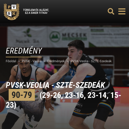
TÜRELEM ÉS ALÁZAT,
EZ A SIKER TITKA!
EREDMÉNY
Főoldal
>
PVSK - Veolia
>
Eredmények
>
PVSK-Veolia - SZTE-Szedeák
PVSK-VEOLIA - SZTE-SZEDEÁK
90-79
(29-26, 23-16, 23-14, 15-
23)