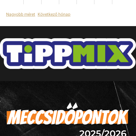
Nagyobb méret
Következő hónap