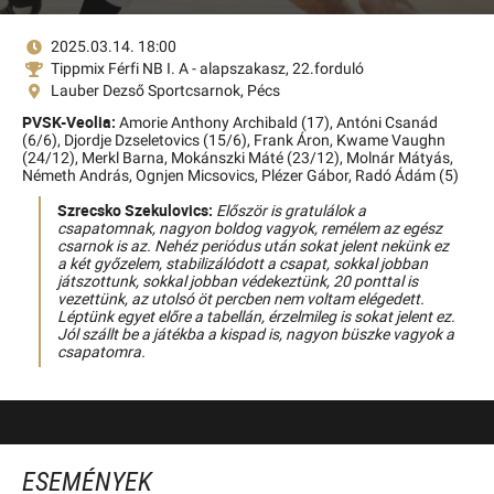
2025.03.14. 18:00
Tippmix Férfi NB I. A - alapszakasz, 22.forduló
Lauber Dezső Sportcsarnok, Pécs
PVSK-Veolia:
Amorie Anthony Archibald (17),
Antóni Csanád
(6/6),
Djordje Dzseletovics (15/6),
Frank Áron,
Kwame Vaughn
(24/12),
Merkl Barna,
Mokánszki Máté (23/12),
Molnár Mátyás,
Németh András,
Ognjen Micsovics,
Plézer Gábor,
Radó Ádám (5)
Szrecsko Szekulovics:
Először is gratulálok a
csapatomnak, nagyon boldog vagyok, remélem az egész
csarnok is az. Nehéz periódus után sokat jelent nekünk ez
a két győzelem, stabilizálódott a csapat, sokkal jobban
játszottunk, sokkal jobban védekeztünk, 20 ponttal is
vezettünk, az utolsó öt percben nem voltam elégedett.
Léptünk egyet előre a tabellán, érzelmileg is sokat jelent ez.
Jól szállt be a játékba a kispad is, nagyon büszke vagyok a
csapatomra.
ESEMÉNYEK