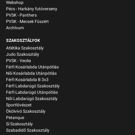
Webshop
Pécs - Harkány futóverseny
PVSK - Panthers
PVSK - Mecsek Füszért
Archívum
SZAKOSZTÁLYOK
Atlétika Szakosztály
Judo Szakosztály
PVSK - Veolia
Férfi Kosárlabda Utánpótlás
Női Kosárlabda Utánpótlás
Férfi Kosárlabda B 3x3
Férfi Labdarúgó Szakosztály
Férfi Labdarúgó Utánpótlás
Női Labdarúgó Szakosztály
Sportlövészet
Ökölvívó Szakosztály
Petanque
Sí Szakosztály
Szabadidő Szakosztály