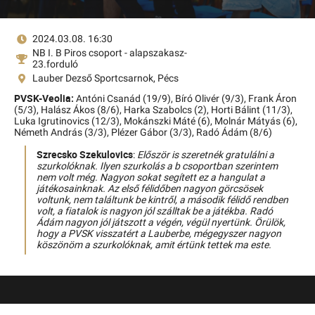
2024.03.08. 16:30
NB I. B Piros csoport - alapszakasz-
23.forduló
Lauber Dezső Sportcsarnok, Pécs
PVSK-Veolia:
Antóni Csanád (19/9),
Bíró Olivér (9/3),
Frank Áron
(5/3),
Halász Ákos (8/6),
Harka Szabolcs (2),
Horti Bálint (11/3),
Luka Igrutinovics (12/3),
Mokánszki Máté (6),
Molnár Mátyás (6),
Németh András (3/3),
Plézer Gábor (3/3),
Radó Ádám (8/6)
Szrecsko Szekulovics
:
Először is szeretnék gratulálni a
szurkolóknak. Ilyen szurkolás a b csoportban szerintem
nem volt még. Nagyon sokat segített ez a hangulat a
játékosainknak. Az első félidőben nagyon görcsösek
voltunk, nem találtunk be kintről, a második félidő rendben
volt, a fiatalok is nagyon jól szálltak be a játékba. Radó
Ádám nagyon jól játszott a végén, végül nyertünk. Örülök,
hogy a PVSK visszatért a Lauberbe, mégegyszer nagyon
köszönöm a szurkolóknak, amit értünk tettek ma este.