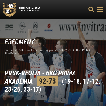
TÜRELEM ÉS ALÁZAT,
EZ A SIKER TITKA!
EREDMÉNY
Főoldal
>
PVSK - Veolia
>
Eredmények
>
PVSK-VEOLIA - BKG PRIMA
Akadémia
PVSK-VEOLIA - BKG PRIMA
92-73
AKADÉMIA
(19-18, 17-12,
23-26, 33-17)