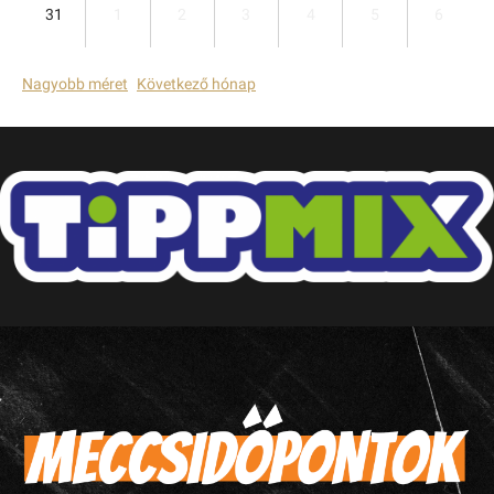
31
1
2
3
4
5
6
Nagyobb méret
Következő hónap