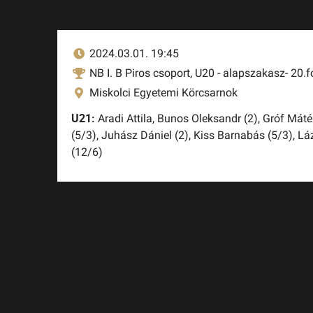
2024.03.01. 19:45
NB I. B Piros csoport, U20 - alapszakasz- 20.f
Miskolci Egyetemi Körcsarnok
U21:
Aradi Attila,
Bunos Oleksandr (2),
Gróf Máté
(5/3),
Juhász Dániel (2),
Kiss Barnabás (5/3),
Láz
(12/6)