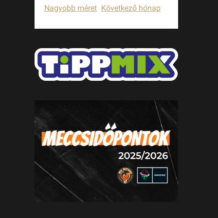
Nagyobb méret
Következő hónap