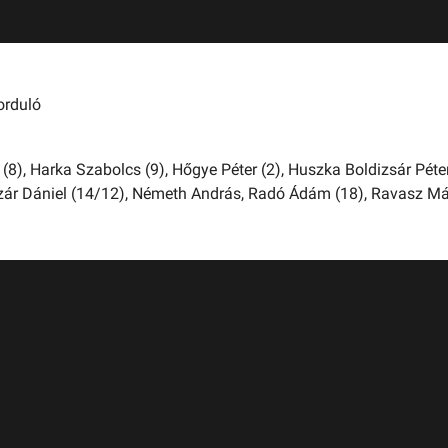
orduló
 (8),
Harka Szabolcs (9),
Hőgye Péter (2),
Huszka Boldizsár Péte
ár Dániel (14/12),
Németh András,
Radó Ádám (18),
Ravasz Má