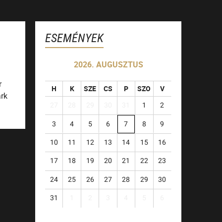
ESEMÉNYEK
2026. AUGUSZTUS
r
H
K
SZE
CS
P
SZO
V
rk
27
28
29
30
31
1
2
3
4
5
6
7
8
9
10
11
12
13
14
15
16
17
18
19
20
21
22
23
24
25
26
27
28
29
30
31
1
2
3
4
5
6