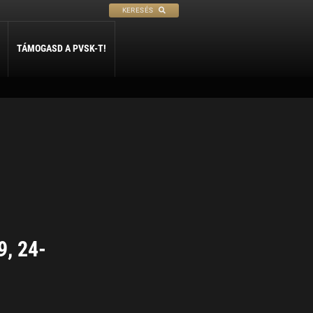
KERESÉS
TÁMOGASD A PVSK-T!
PETANQUE
SÍ
SZABADIDŐ
ly
Petanque
Sí Szakosztály
Szabadidő Szakosztály
9, 24-