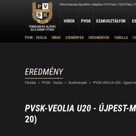
Pécsi Vasutas Sportkör | Alapítva 1919-ben | 7622 Pécs, Ve
HÍREK
PVSK
SZAKOSZTÁLYOK
E
TÜRELEM ÉS ALÁZAT,
EZ A SIKER TITKA!
Kapcsolat
PVSK - VEOLIA
HÍREK
ESEMÉNYEK
EREDMÉNYEK
TABELLA
C
ATLÉTIKA
JUDO
KOSÁRLABDA
Rólunk
PVSK-Veolia 2025/2026 Menetrend
P
Atlétika Szakosztály
Judo Szakosztály
PVSK - Veolia
Elnökség
Férfi Kosárlabda Ut
U
Női Kosárlabda Után
A PVSK aranygyűrűsei
P
Férfi Kosárlabda B 3
A PVSK tiszteletbeli tagjai
EREDMÉNY
TAEKWONDO
TÁJÉKOZÓDÁSI FUTÁS
Alapítványaink
VÍ
Főoldal
>
PVSK - Veolia
>
Eredmények
>
PVSK-VEOLIA U20 - Újpest-
PVSK Taekwondo Tigers
Tájékozódási Futó Szakosztály
Létesítményeink
Víz
Dokumentumok
Sportolj nálunk
PVSK-VEOLIA U20 - ÚJPEST-
Nyári Táboraink
20)
Archívum
Sports Together 2026/27