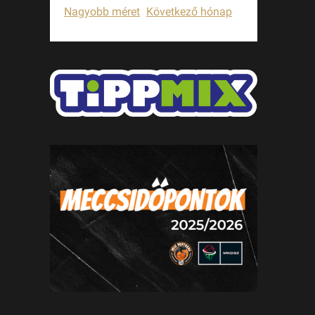
Nagyobb méret
Következő hónap