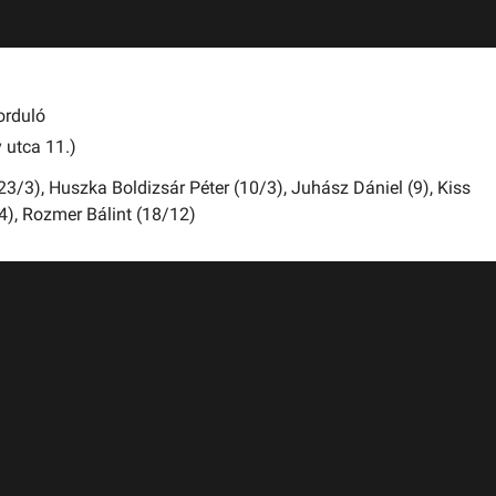
orduló
 utca 11.)
23/3),
Huszka Boldizsár Péter (10/3),
Juhász Dániel (9),
Kiss
4),
Rozmer Bálint (18/12)