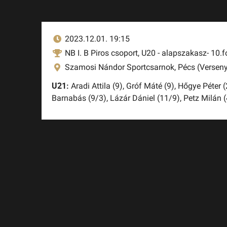
2023.12.01. 19:15
NB I. B Piros csoport, U20 - alapszakasz- 10.f
Szamosi Nándor Sportcsarnok, Pécs (Verseny
U21:
Aradi Attila (9),
Gróf Máté (9),
Hőgye Péter (
Barnabás (9/3),
Lázár Dániel (11/9),
Petz Milán (