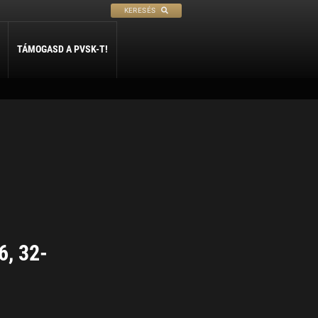
KERESÉS
TÁMOGASD A PVSK-T!
PETANQUE
SÍ
SZABADIDŐ
ly
Petanque
Sí Szakosztály
Szabadidő Szakosztály
6, 32-