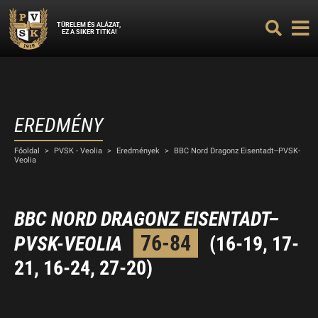
TÜRELEM ÉS ALÁZAT,
EZ A SIKER TITKA!
EREDMÉNY
Főoldal
>
PVSK - Veolia
>
Eredmények
>
BBC Nord Dragonz Eisentadt–PVSK-
Veolia
BBC NORD DRAGONZ EISENTADT–
76-84
PVSK-VEOLIA
(16-19, 17-
21, 16-24, 27-20)