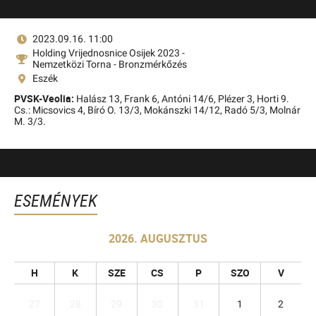
2023.09.16. 11:00
Holding Vrijednosnice Osijek 2023 -
Nemzetközi Torna - Bronzmérkőzés
Eszék
PVSK-Veolia:
Halász 13, Frank 6, Antóni 14/6, Plézer 3, Horti 9.
Cs.: Micsovics 4, Bíró O. 13/3, Mokánszki 14/12, Radó 5/3, Molnár
M. 3/3.
ESEMÉNYEK
2026. AUGUSZTUS
H
K
SZE
CS
P
SZO
V
27
28
29
30
31
1
2