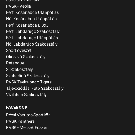
PVSK - Veolia
Férfi Kosárlabda Utánpótlás
Női Kosárlabda Utánpótlás
Férfi Kosárlabda B 3x3
Férfi Labdarúgó Szakosztály
Férfi Labdarúgó Utánpótlás
Női Labdarúgó Szakosztály
Sportlövészet
Ökölvívó Szakosztály
Petanque
Sí Szakosztály
Szabadidő Szakosztály
PVSK Taekwondo Tigers
Tájékozódási Futó Szakosztály
Vízilabda Szakosztály
FACEBOOK
Pécsi Vasutas Sportkör
PVSK Panthers
PVSK - Mecsek Füszért