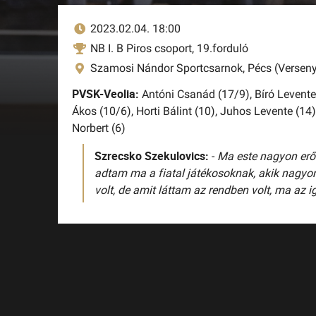
2023.02.04. 18:00
NB I. B Piros csoport, 19.forduló
Szamosi Nándor Sportcsarnok, Pécs (Verseny
PVSK-Veolia:
Antóni Csanád (17/9),
Bíró Levente
Ákos (10/6),
Horti Bálint (10),
Juhos Levente (14)
Norbert (6)
Szrecsko Szekulovics:
-
Ma este nagyon erőse
adtam ma a fiatal játékosoknak, akik nagyon 
volt, de amit láttam az rendben volt, ma az 