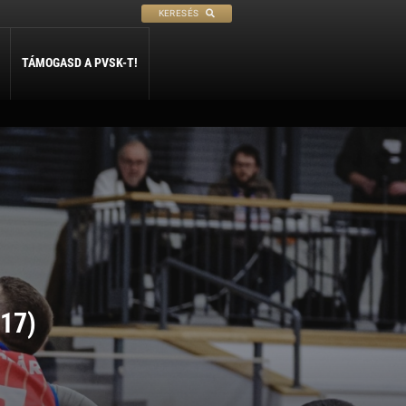
KERESÉS
TÁMOGASD A PVSK-T!
PETANQUE
SÍ
SZABADIDŐ
ly
Petanque
Sí Szakosztály
Szabadidő Szakosztály
-17)