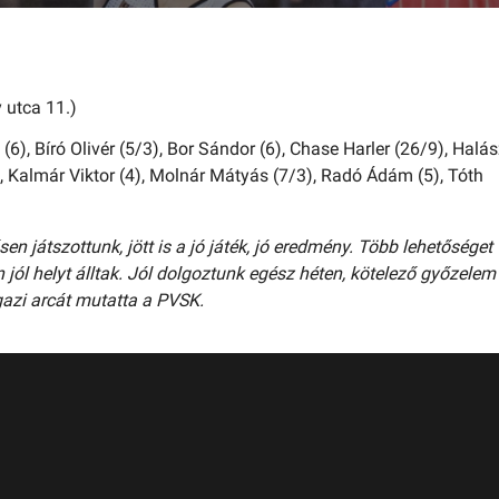
 utca 11.)
 (6),
Bíró Olivér (5/3),
Bor Sándor (6),
Chase Harler (26/9),
Halás
,
Kalmár Viktor (4),
Molnár Mátyás (7/3),
Radó Ádám (5),
Tóth
n játszottunk, jött is a jó játék, jó eredmény. Több lehetőséget
jól helyt álltak. Jól dolgoztunk egész héten, kötelező győzelem
igazi arcát mutatta a PVSK.