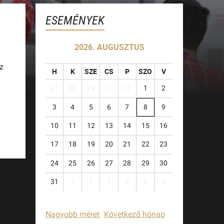
ESEMÉNYEK
2026. AUGUSZTUS
z
H
K
SZE
CS
P
SZO
V
27
28
29
30
31
1
2
3
4
5
6
7
8
9
10
11
12
13
14
15
16
17
18
19
20
21
22
23
24
25
26
27
28
29
30
31
1
2
3
4
5
6
Nagyobb méret
Következő hónap