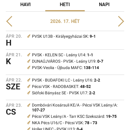
HAVI
HETI
NAPI
2026. 17. HÉT
ÁPR 20.
9-1
PVSK U13B - Királyegyházai SK:
H
ÁPR 21.
1-1
PVSK - KELEN SC - Leány U14:
K
0-7
DUNAÚJVÁROS - PVSK - Leány U19:
138-114
PVSK-Veolia - Újbuda MAFC:
ÁPR 22.
2-2
PVSK - BUDAFOKI LC - Leány U16:
SZE
48-52
Pécsi VSK - RADOBASKET:
2-2
Siófoki Bányász SE - PVSK U17:
ÁPR 23.
Dombóvári Kosársuli KE/A - Pécsi VSK Leány/A:
CS
107-27
19-75
Pécsi VSK Leány/A - Tarr KSC Szekszárd:
78 - 73
NKA Pécs U16/C - Pécsi VSK:
0-4
Holler UNFC - PVSK U13: