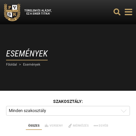
TÜRELEM ÉS ALÁZAT,
EZ A SIKER TITKA!
ESEMÉNYEK
Főoldal
>
Események
SZAKOSZTÁLY:
Minden szakosztály
ÖSSZES
VERSENY
MÉRKŐZÉS
EGYÉB