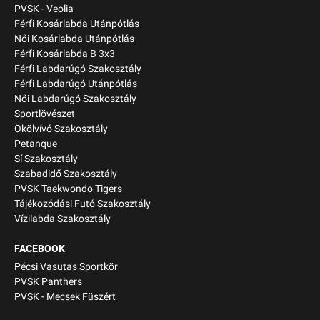
PVSK - Veolia
Férfi Kosárlabda Utánpótlás
Női Kosárlabda Utánpótlás
Férfi Kosárlabda B 3x3
Férfi Labdarúgó Szakosztály
Férfi Labdarúgó Utánpótlás
Női Labdarúgó Szakosztály
Sportlövészet
Ökölvívó Szakosztály
Petanque
Sí Szakosztály
Szabadidő Szakosztály
PVSK Taekwondo Tigers
Tájékozódási Futó Szakosztály
Vízilabda Szakosztály
FACEBOOK
Pécsi Vasutas Sportkör
PVSK Panthers
PVSK - Mecsek Füszért