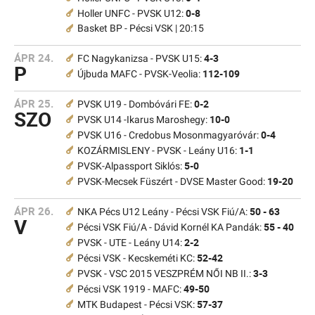
0-8
Holler UNFC - PVSK U12:
Basket BP - Pécsi VSK | 20:15
ÁPR 24.
4-3
FC Nagykanizsa - PVSK U15:
P
112-109
Újbuda MAFC - PVSK-Veolia:
ÁPR 25.
0-2
PVSK U19 - Dombóvári FE:
SZO
10-0
PVSK U14 -Ikarus Maroshegy:
0-4
PVSK U16 - Credobus Mosonmagyaróvár:
1-1
KOZÁRMISLENY - PVSK - Leány U16:
5-0
PVSK-Alpassport Siklós:
19-20
PVSK-Mecsek Füszért - DVSE Master Good:
ÁPR 26.
50 - 63
NKA Pécs U12 Leány - Pécsi VSK Fiú/A:
V
55 - 40
Pécsi VSK Fiú/A - Dávid Kornél KA Pandák:
2-2
PVSK - UTE - Leány U14:
52-42
Pécsi VSK - Kecskeméti KC:
3-3
PVSK - VSC 2015 VESZPRÉM NŐI NB II.:
49-50
Pécsi VSK 1919 - MAFC:
57-37
MTK Budapest - Pécsi VSK: