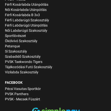
Férfi Kosárlabda Utánpótlás
Női Kosárlabda Utánpótlás
Férfi Kosárlabda B 3x3
Férfi Labdarúgó Szakosztály
Férfi Labdarúgó Utánpótlás
Női Labdarúgó Szakosztály
Sportlövészet
Ökölvívó Szakosztály
Petanque
Sí Szakosztály
Szabadidő Szakosztály
PVSK Taekwondo Tigers
Tájékozódási Futó Szakosztály
Vízilabda Szakosztály
FACEBOOK
Pécsi Vasutas Sportkör
PVSK Panthers
PVSK - Mecsek Füszért