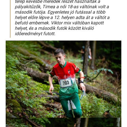
terep kevésbé meredek részét használták a
pályakitűzők, Timea a női 18-as váltónak volt a
második futója.
Egyenletes jó futással a több
helyet előre lépve a 12. helyen adta át a váltót a
befutó embernek.
Viktor mix váltóban kapott
helyet, és a második futók között kiváló
időeredményt futott.