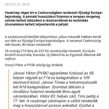
2025.07.21. 08:52
Vasárnap véget ért a Csehországban rendezett Ifjúsági Európa-
bajnokság. A pénteki hosszútávú futamon a terepen rengeteg
szintet kellett leküzdeni a résztvevőknek és technikás
útvonalakon kellett teljesíteniük a pályát.
A szokásosnál későbbi időpontban, július második felében került
sor idén az Ifjúsági Európa-bajnokságra. A versenyt Csehország
déli részén, Brnóban rendezték.
36 ország 210 lány és 225 fiú versenyzője nevezett, Európán
kívülről Ausztrália, Kanada, Új-Zéland és az Egyesült Államok állt
rajthoz.
Vonyó Péter a PVSK edzője így értékelt.
Jánosi Viktor (PVSK) egyenletes futással az 58.
helyen végzett az F16-os kategóriában a 109
résztvevő közül. Jánosi Tímea a hetvennyolcadik
lett N18 kategóriában.
Szombat délután a
rövidtávú futamot rendezték Brno egyik
városrészében. Viktor 83. helyen zárt, Timi pedig a
77. lett.
A vasárnapi zárónapon a váltót rendezték
meg a hosszútávval azonos arénából. Ezúttal a