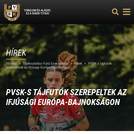
TÜRELEM ÉS ALÁZAT,
EZ A SIKER TITKA!
HÍREK
Főoldal
>
Tájékozódási Futó Szakosztály
>
Hírek
>
PVSK-s tájfutók
szerepeltek az Ifjúsági Európa-bajnokságon
PVSK-S TÁJFUTÓK SZEREPELTEK AZ
IFJÚSÁGI EURÓPA-BAJNOKSÁGON