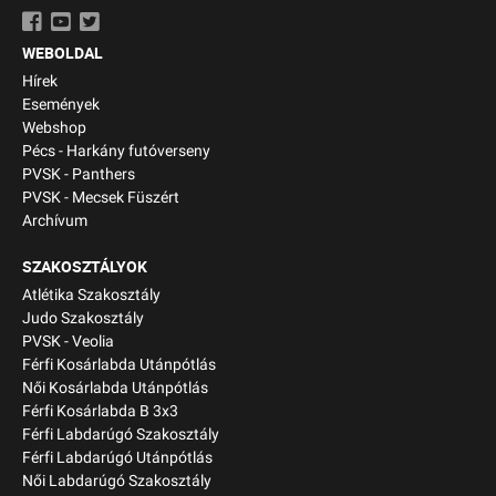
WEBOLDAL
Hírek
Események
Webshop
Pécs - Harkány futóverseny
PVSK - Panthers
PVSK - Mecsek Füszért
Archívum
SZAKOSZTÁLYOK
Atlétika Szakosztály
Judo Szakosztály
PVSK - Veolia
Férfi Kosárlabda Utánpótlás
Női Kosárlabda Utánpótlás
Férfi Kosárlabda B 3x3
Férfi Labdarúgó Szakosztály
Férfi Labdarúgó Utánpótlás
Női Labdarúgó Szakosztály