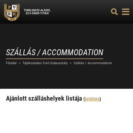
TÜRELEM ÉS ALÁZAT,
EZ A SIKER TITKA!
SZÁLLÁS / ACCOMMODATION
Főoldal
>
Tájékozódási Futó Szakosztály
>
Szállás / Accommodation
Ajánlott szálláshelyek listája
(
letöltés
)