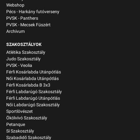
Webshop
Pécs - Harkány futóverseny
PVSK - Panthers
PVSK - Mecsek Füszért
Archívum
SZAKOSZTÁLYOK
Atlétika Szakosztály
Judo Szakosztály
PVSK - Veolia
Férfi Kosárlabda Utánpótlás
Női Kosárlabda Utánpótlás
Férfi Kosárlabda B 3x3
Férfi Labdarúgó Szakosztály
Férfi Labdarúgó Utánpótlás
Női Labdarúgó Szakosztály
Sportlövészet
Ökölvívó Szakosztály
Petanque
Sí Szakosztály
Szabadidő Szakosztály