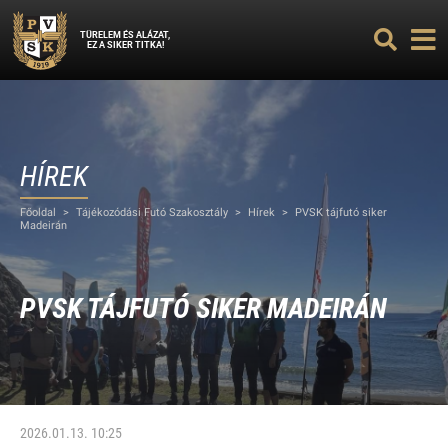
TÜRELEM ÉS ALÁZAT,
EZ A SIKER TITKA!
HÍREK
Főoldal
>
Tájékozódási Futó Szakosztály
>
Hírek
>
PVSK tájfutó siker
Madeirán
PVSK TÁJFUTÓ SIKER MADEIRÁN
2026.01.13. 10:25