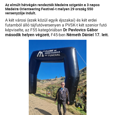
Az elmúlt hétvégén rendezték Madeira szigetén a 3 napos
Madeira Orienteering Festival-t melyen 29 ország 550
versenyzője indult.
A két városi (ezek közül egyik éjszakai) és két erdei
futamból álló tájfutóversenyen a PVSK-t két szenior futó
Dr Pavlovics Gábor
képviselte, az F55 kategóriában
második helyen végzett
Németh Dániel 17. lett.
, F45-ben