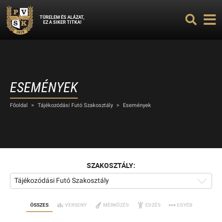
TÜRELEM ÉS ALÁZAT,
EZ A SIKER TITKA!
ESEMÉNYEK
Főoldal
>
Tájékozódási Futó Szakosztály
>
Események
SZAKOSZTÁLY:
Tájékozódási Futó Szakosztály
ÖSSZES
VERSENY
MÉRKŐZÉS
EDZÉS
EGYÉB