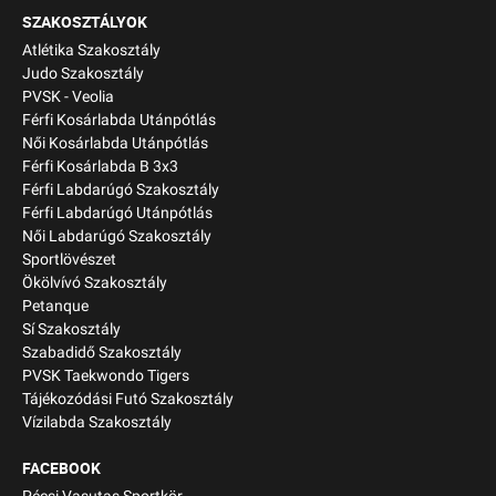
SZAKOSZTÁLYOK
Atlétika Szakosztály
Judo Szakosztály
PVSK - Veolia
Férfi Kosárlabda Utánpótlás
Női Kosárlabda Utánpótlás
Férfi Kosárlabda B 3x3
Férfi Labdarúgó Szakosztály
Férfi Labdarúgó Utánpótlás
Női Labdarúgó Szakosztály
Sportlövészet
Ökölvívó Szakosztály
Petanque
Sí Szakosztály
Szabadidő Szakosztály
PVSK Taekwondo Tigers
Tájékozódási Futó Szakosztály
Vízilabda Szakosztály
FACEBOOK