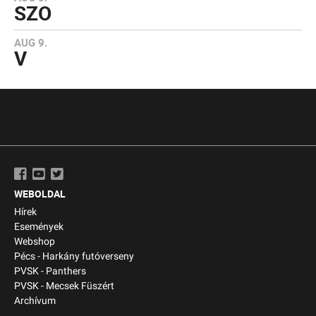
SZO
AUG 9.
V
WEBOLDAL
Hírek
Események
Webshop
Pécs - Harkány futóverseny
PVSK - Panthers
PVSK - Mecsek Füszért
Archívum