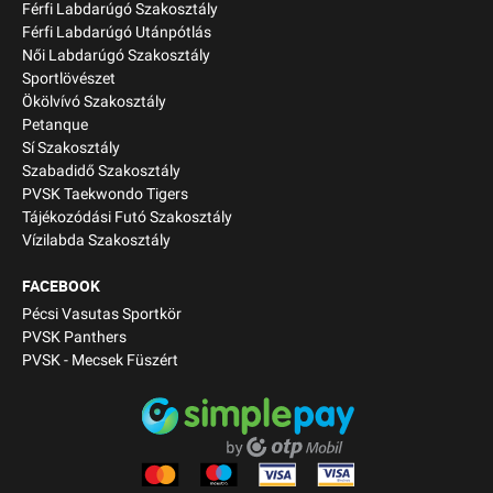
Férfi Labdarúgó Szakosztály
Férfi Labdarúgó Utánpótlás
Női Labdarúgó Szakosztály
Sportlövészet
Ökölvívó Szakosztály
Petanque
Sí Szakosztály
Szabadidő Szakosztály
PVSK Taekwondo Tigers
Tájékozódási Futó Szakosztály
Vízilabda Szakosztály
FACEBOOK
Pécsi Vasutas Sportkör
PVSK Panthers
PVSK - Mecsek Füszért