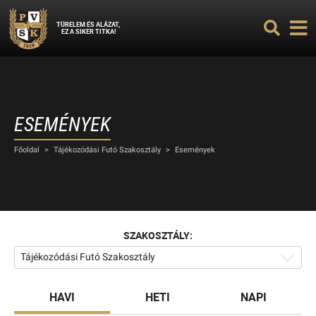
TÜRELEM ÉS ALÁZAT,
EZ A SIKER TITKA!
ESEMÉNYEK
Főoldal
>
Tájékozódási Futó Szakosztály
>
Események
SZAKOSZTÁLY:
Tájékozódási Futó Szakosztály
HAVI
HETI
NAPI