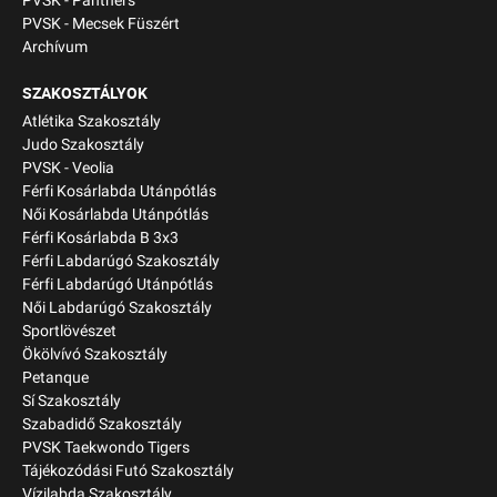
PVSK - Panthers
PVSK - Mecsek Füszért
Archívum
SZAKOSZTÁLYOK
Atlétika Szakosztály
Judo Szakosztály
PVSK - Veolia
Férfi Kosárlabda Utánpótlás
Női Kosárlabda Utánpótlás
Férfi Kosárlabda B 3x3
Férfi Labdarúgó Szakosztály
Férfi Labdarúgó Utánpótlás
Női Labdarúgó Szakosztály
Sportlövészet
Ökölvívó Szakosztály
Petanque
Sí Szakosztály
Szabadidő Szakosztály
PVSK Taekwondo Tigers
Tájékozódási Futó Szakosztály
Vízilabda Szakosztály