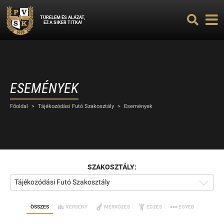
TÜRELEM ÉS ALÁZAT,
EZ A SIKER TITKA!
ESEMÉNYEK
Főoldal
>
Tájékozódási Futó Szakosztály
>
Események
SZAKOSZTÁLY:
Tájékozódási Futó Szakosztály
ÖSSZES
VERSENY
MÉRKŐZÉS
EDZÉS
EGYÉB