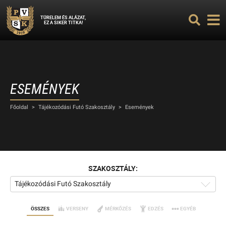
TÜRELEM ÉS ALÁZAT,
EZ A SIKER TITKA!
ESEMÉNYEK
Főoldal
>
Tájékozódási Futó Szakosztály
>
Események
SZAKOSZTÁLY:
Tájékozódási Futó Szakosztály
ÖSSZES
VERSENY
MÉRKŐZÉS
EDZÉS
EGYÉB