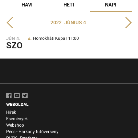
HAVI
HETI
NAPI
2022. JÚNIUS 4.
JÚN 4.
Homokháti Kupa | 11:00
SZO
WEBOLDAL
Hírek
Események
Webshop
Pécs - Harkány futóverseny