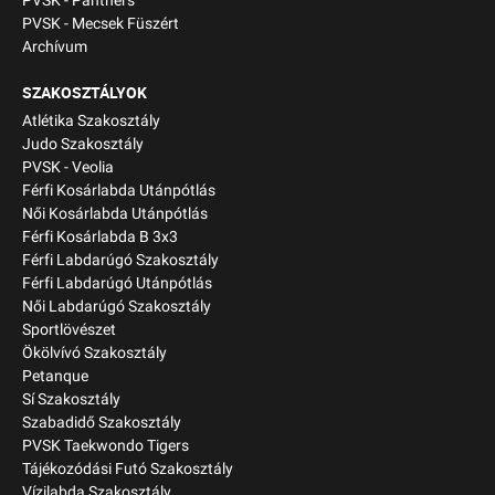
PVSK - Panthers
PVSK - Mecsek Füszért
Archívum
SZAKOSZTÁLYOK
Atlétika Szakosztály
Judo Szakosztály
PVSK - Veolia
Férfi Kosárlabda Utánpótlás
Női Kosárlabda Utánpótlás
Férfi Kosárlabda B 3x3
Férfi Labdarúgó Szakosztály
Férfi Labdarúgó Utánpótlás
Női Labdarúgó Szakosztály
Sportlövészet
Ökölvívó Szakosztály
Petanque
Sí Szakosztály
Szabadidő Szakosztály
PVSK Taekwondo Tigers
Tájékozódási Futó Szakosztály
Vízilabda Szakosztály