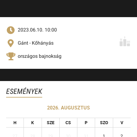
2023.06.10. 10:00
Gánt - Kőhányás
országos bajnokság
ESEMÉNYEK
2026. AUGUSZTUS
H
K
SZE
CS
P
SZO
V
27
28
29
30
31
1
2