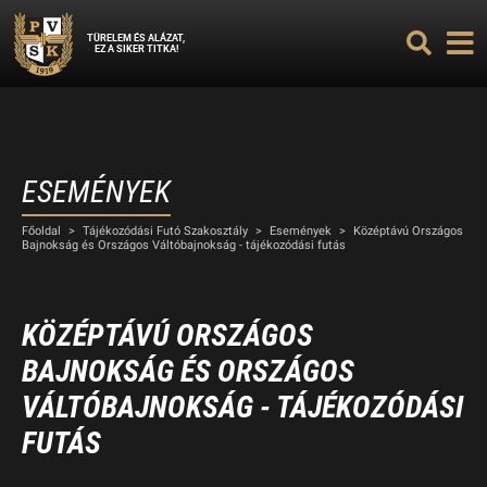
TÜRELEM ÉS ALÁZAT,
EZ A SIKER TITKA!
ESEMÉNYEK
Főoldal
>
Tájékozódási Futó Szakosztály
>
Események
>
Középtávú Országos
Bajnokság és Országos Váltóbajnokság - tájékozódási futás
KÖZÉPTÁVÚ ORSZÁGOS
BAJNOKSÁG ÉS ORSZÁGOS
VÁLTÓBAJNOKSÁG - TÁJÉKOZÓDÁSI
FUTÁS