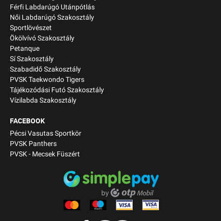
Férfi Labdarúgó Utánpótlás
Női Labdarúgó Szakosztály
Sportlövészet
Ökölvívó Szakosztály
Petanque
Sí Szakosztály
Szabadidő Szakosztály
PVSK Taekwondo Tigers
Tájékozódási Futó Szakosztály
Vízilabda Szakosztály
FACEBOOK
Pécsi Vasutas Sportkör
PVSK Panthers
PVSK - Mecsek Füszért