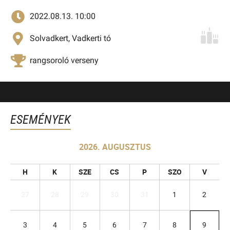
2022.08.13. 10:00
Solvadkert, Vadkerti tó
rangsoroló verseny
ESEMÉNYEK
2026. AUGUSZTUS
H
K
SZE
CS
P
SZO
V
27
28
29
30
31
1
2
3
4
5
6
7
8
9