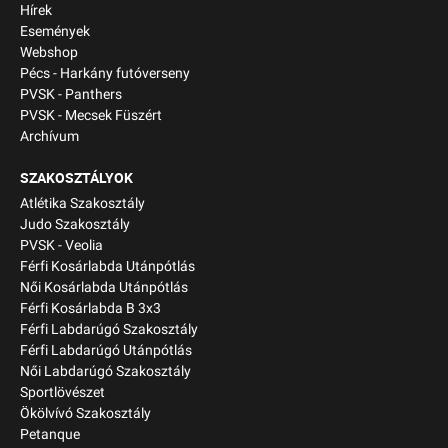
Hírek
Események
Webshop
Pécs - Harkány futóverseny
PVSK - Panthers
PVSK - Mecsek Füszért
Archívum
SZAKOSZTÁLYOK
Atlétika Szakosztály
Judo Szakosztály
PVSK - Veolia
Férfi Kosárlabda Utánpótlás
Női Kosárlabda Utánpótlás
Férfi Kosárlabda B 3x3
Férfi Labdarúgó Szakosztály
Férfi Labdarúgó Utánpótlás
Női Labdarúgó Szakosztály
Sportlövészet
Ökölvívó Szakosztály
Petanque