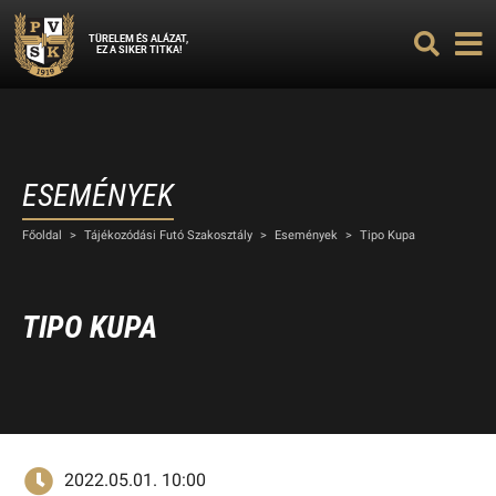
TÜRELEM ÉS ALÁZAT,
EZ A SIKER TITKA!
ESEMÉNYEK
Főoldal
>
Tájékozódási Futó Szakosztály
>
Események
>
Tipo Kupa
TIPO KUPA
2022.05.01. 10:00