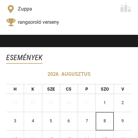
Zuppa
rangsoroló verseny
ESEMÉNYEK
2026. AUGUSZTUS
H
K
SZE
CS
P
SZO
V
27
28
29
30
31
1
2
3
4
5
6
7
8
9