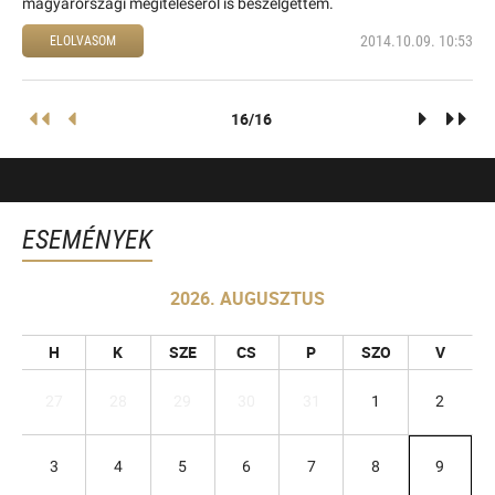
magyarországi megítéléséről is beszélgettem.
2014.10.09. 10:53
ELOLVASOM
16/16
ESEMÉNYEK
2026. AUGUSZTUS
H
K
SZE
CS
P
SZO
V
27
28
29
30
31
1
2
3
4
5
6
7
8
9