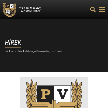
TÜRELEM ÉS ALÁZAT,
EZ A SIKER TITKA!
HÍREK
Főoldal
>
Női Labdarúgó Szakosztály
>
Hírek