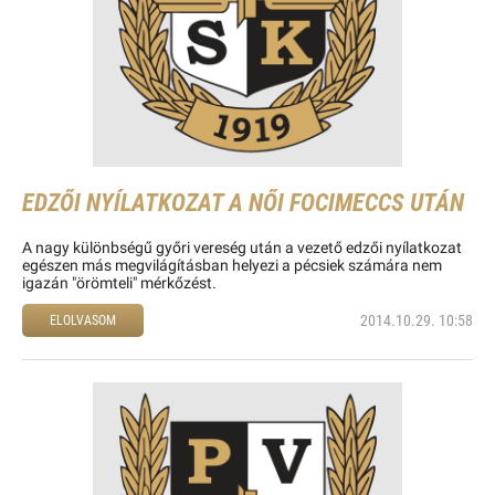
EDZŐI NYÍLATKOZAT A NŐI FOCIMECCS UTÁN
A nagy különbségű győri vereség után a vezető edzői nyílatkozat
egészen más megvilágításban helyezi a pécsiek számára nem
igazán "örömteli" mérkőzést.
2014.10.29. 10:58
ELOLVASOM