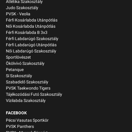
Atlétika Szakosztály
Judo Szakosztály
PVSK - Veolia
Férfi Kosárlabda Utánpótlás
Női Kosárlabda Utánpótlás
Férfi Kosárlabda B 3x3
Férfi Labdarúgó Szakosztály
Férfi Labdarúgó Utánpótlás
Női Labdarúgó Szakosztály
Sportlövészet
Ökölvívó Szakosztály
Petanque
Sí Szakosztály
Szabadidő Szakosztály
PVSK Taekwondo Tigers
Tájékozódási Futó Szakosztály
Vízilabda Szakosztály
FACEBOOK
Pécsi Vasutas Sportkör
PVSK Panthers