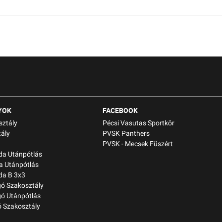
YOK
FACEBOOK
sztály
Pécsi Vasutas Sportkör
ály
PVSK Panthers
PVSK - Mecsek Füszért
bda Utánpótlás
a Utánpótlás
da B 3x3
gó Szakosztály
gó Utánpótlás
 Szakosztály