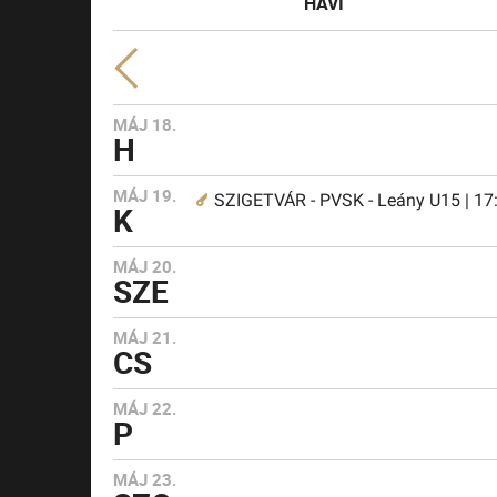
HAVI
MÁJ 18.
H
MÁJ 19.
SZIGETVÁR - PVSK - Leány U15 | 17
K
MÁJ 20.
SZE
MÁJ 21.
CS
MÁJ 22.
P
MÁJ 23.