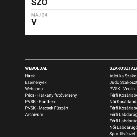
SZO
MÁJ 24.
V
WEBOLDAL
SZAKOSZTÁL
Hírek
Atlétika Szako
Események
Judo Szakoszt
Webshop
PVSK - Veolia
Pécs - Harkány futóverseny
Férfi Kosárla
PVSK - Panthers
Női Kosárlabd
PVSK - Mecsek Füszért
Férfi Kosárlab
Archívum
Férfi Labdarú
Férfi Labdarú
Női Labdarúgó
Sportlövészet