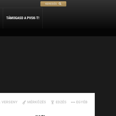
KERESÉS
TÁMOGASD A PVSK-T!
PETANQUE
SÍ
SZABADIDŐ
ly
Petanque
Sí Szakosztály
Szabadidő Szakosztály
VERSENY
MÉRKŐZÉS
EDZÉS
EGYÉB