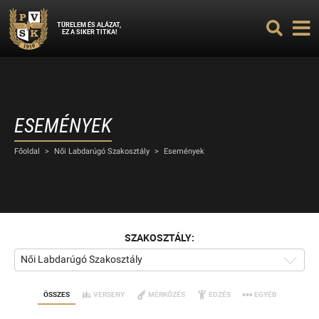
TÜRELEM ÉS ALÁZAT,
EZ A SIKER TITKA!
ESEMÉNYEK
Főoldal
>
Női Labdarúgó Szakosztály
>
Események
SZAKOSZTÁLY:
Női Labdarúgó Szakosztály
ÖSSZES
VERSENY
MÉRKŐZÉS
EDZÉS
EGYÉB