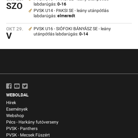
SZO
0-16
labdarúgás:
PVSK U14 - PAKSI SE - leány utánpótlás
elmaradt
labdarúgás:
OKT 29.
PVSK U16 - SIÓFOKI BÁNYÁSZ SE - leány
V
0-14
utánpótlás labdarúgás:
WEBOLDAL
Hírek
Események
Webshop
Pécs - Harkány futóverseny
PVSK - Panthers
PVSK - Mecsek Füszért