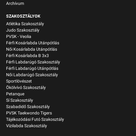
Archívum
SZAKOSZTÁLYOK
Atlétika Szakosztály
Judo Szakosztály
PVSK - Veolia
Férfi Kosárlabda Utánpótlás
Női Kosárlabda Utánpótlás
Férfi Kosárlabda B 3x3
Férfi Labdarúgó Szakosztály
Férfi Labdarúgó Utánpótlás
Női Labdarúgó Szakosztály
Sportlövészet
Ökölvívó Szakosztály
Petanque
Sí Szakosztály
Szabadidő Szakosztály
PVSK Taekwondo Tigers
Tájékozódási Futó Szakosztály
Vízilabda Szakosztály