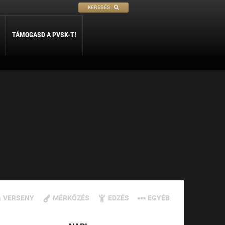
KERESÉS
TÁMOGASD A PVSK-T!
PETANQUE
SÍ
SZABADIDŐ
ly
Petanque
Sí Szakosztály
Szabadidő Szakosztály
VERSENY
MÉRKŐZÉS
EDZÉS
EGYÉB