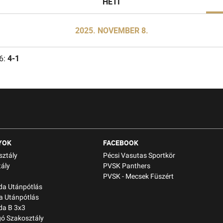
HETI
2025. NOVEMBER 8.
4-1
6:
YOK
FACEBOOK
sztály
Pécsi Vasutas Sportkör
ály
PVSK Panthers
PVSK - Mecsek Füszért
bda Utánpótlás
a Utánpótlás
da B 3x3
gó Szakosztály