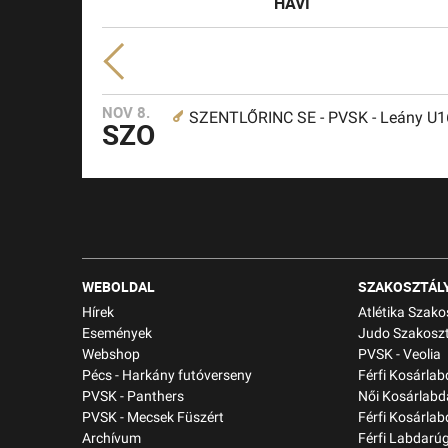
HAVI
NOV 8.
SZENTLŐRINC SE - PVSK - Leány U1
SZO
WEBOLDAL
SZAKOSZTÁL
Hírek
Atlétika Szako
Események
Judo Szakoszt
Webshop
PVSK - Veolia
Pécs - Harkány futóverseny
Férfi Kosárla
PVSK - Panthers
Női Kosárlabd
PVSK - Mecsek Füszért
Férfi Kosárlab
Archívum
Férfi Labdarú