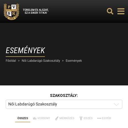
TÜRELEM ÉS ALÁZAT,
EZ A SIKER TITKA!
ESEMÉNYEK
Főoldal
>
Női Labdarúgó Szakosztály
>
Események
SZAKOSZTÁLY:
Női Labdarúgó Szakosztály
ÖSSZES
VERSENY
MÉRKŐZÉS
EDZÉS
EGYÉB