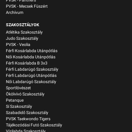
PVSK - Panthers
PVSK - Mecsek Füszért
Archívum
SZAKOSZTÁLYOK
Atlétika Szakosztály
Judo Szakosztály
PVSK - Veolia
Férfi Kosárlabda Utánpótlás
Női Kosárlabda Utánpótlás
Férfi Kosárlabda B 3x3
Férfi Labdarúgó Szakosztály
Férfi Labdarúgó Utánpótlás
Női Labdarúgó Szakosztály
Sportlövészet
Ökölvívó Szakosztály
Petanque
Sí Szakosztály
Szabadidő Szakosztály
PVSK Taekwondo Tigers
Tájékozódási Futó Szakosztály
Vízilabda Szakosztály