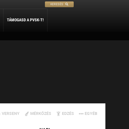
KERESÉS
TÁMOGASD A PVSK-T!
PETANQUE
SÍ
SZABADIDŐ
ly
Petanque
Sí Szakosztály
Szabadidő Szakosztály
VERSENY
MÉRKŐZÉS
EDZÉS
EGYÉB