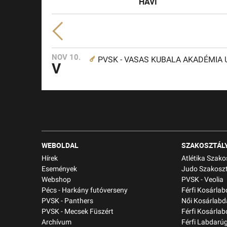
HAVI
NOV 10.
PVSK - VASAS KUBALA AKADÉMIA U16
V
WEBOLDAL
SZAKOSZTÁL
Hírek
Atlétika Szako
Események
Judo Szakoszt
Webshop
PVSK - Veolia
Pécs - Harkány futóverseny
Férfi Kosárla
PVSK - Panthers
Női Kosárlabd
PVSK - Mecsek Füszért
Férfi Kosárlab
Archívum
Férfi Labdarú