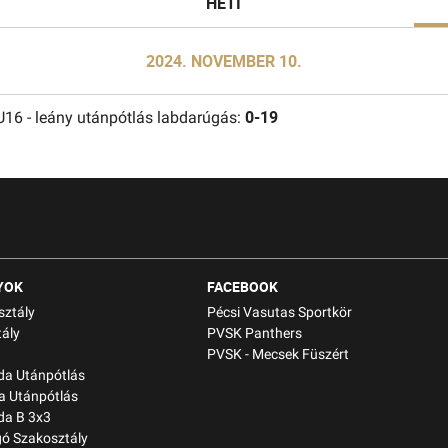
HETI
2024. NOVEMBER 10.
0-19
 - leány utánpótlás labdarúgás:
YOK
FACEBOOK
sztály
Pécsi Vasutas Sportkör
ály
PVSK Panthers
PVSK - Mecsek Füszért
bda Utánpótlás
a Utánpótlás
da B 3x3
gó Szakosztály