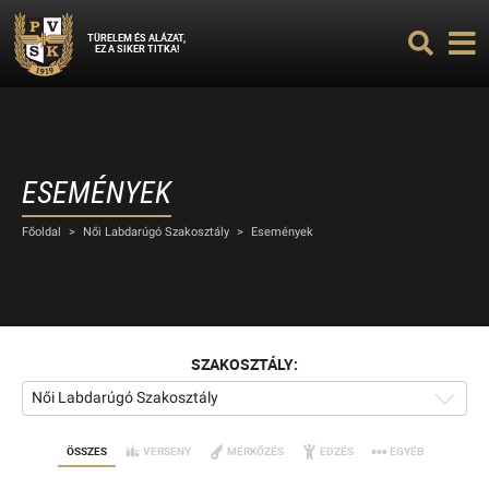
TÜRELEM ÉS ALÁZAT,
EZ A SIKER TITKA!
ESEMÉNYEK
Főoldal
>
Női Labdarúgó Szakosztály
>
Események
SZAKOSZTÁLY:
Női Labdarúgó Szakosztály
ÖSSZES
VERSENY
MÉRKŐZÉS
EDZÉS
EGYÉB