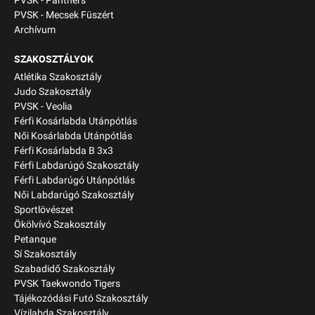
PVSK - Panthers
PVSK - Mecsek Füszért
Archívum
SZAKOSZTÁLYOK
Atlétika Szakosztály
Judo Szakosztály
PVSK - Veolia
Férfi Kosárlabda Utánpótlás
Női Kosárlabda Utánpótlás
Férfi Kosárlabda B 3x3
Férfi Labdarúgó Szakosztály
Férfi Labdarúgó Utánpótlás
Női Labdarúgó Szakosztály
Sportlövészet
Ökölvívó Szakosztály
Petanque
Sí Szakosztály
Szabadidő Szakosztály
PVSK Taekwondo Tigers
Tájékozódási Futó Szakosztály
Vízilabda Szakosztály