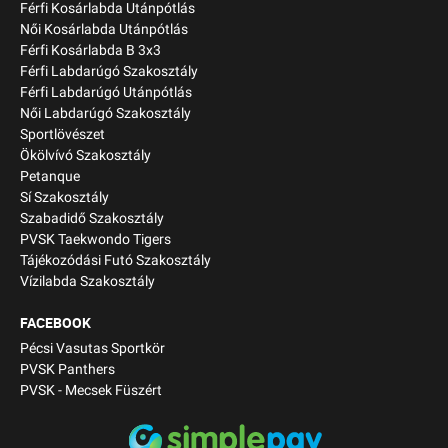
Férfi Kosárlabda Utánpótlás
Női Kosárlabda Utánpótlás
Férfi Kosárlabda B 3x3
Férfi Labdarúgó Szakosztály
Férfi Labdarúgó Utánpótlás
Női Labdarúgó Szakosztály
Sportlövészet
Ökölvívó Szakosztály
Petanque
Sí Szakosztály
Szabadidő Szakosztály
PVSK Taekwondo Tigers
Tájékozódási Futó Szakosztály
Vízilabda Szakosztály
FACEBOOK
Pécsi Vasutas Sportkör
PVSK Panthers
PVSK - Mecsek Füszért