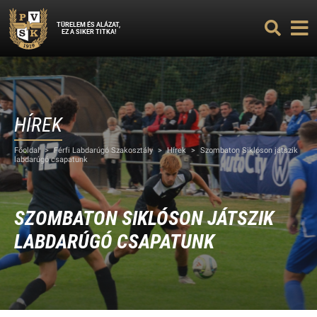
TÜRELEM ÉS ALÁZAT,
EZ A SIKER TITKA!
HÍREK
Főoldal
>
Férfi Labdarúgó Szakosztály
>
Hírek
>
Szombaton Siklóson játszik
labdarúgó csapatunk
SZOMBATON SIKLÓSON JÁTSZIK
LABDARÚGÓ CSAPATUNK