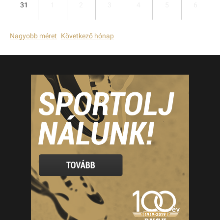
31
1
2
3
4
5
6
Nagyobb méret
Következő hónap