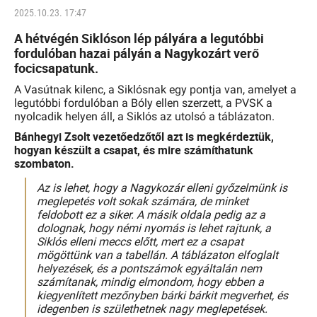
2025.10.23. 17:47
A hétvégén Siklóson lép pályára a legutóbbi
fordulóban hazai pályán a Nagykozárt verő
focicsapatunk.
A Vasútnak kilenc, a Siklósnak egy pontja van, amelyet a
legutóbbi fordulóban a Bóly ellen szerzett, a PVSK a
nyolcadik helyen áll, a Siklós az utolsó a táblázaton.
Bánhegyi Zsolt vezetőedzőtől azt is megkérdeztük,
hogyan készült a csapat, és mire számíthatunk
szombaton.
Az is lehet, hogy a Nagykozár elleni győzelmünk is
meglepetés volt sokak számára, de minket
feldobott ez a siker. A másik oldala pedig az a
dolognak, hogy némi nyomás is lehet rajtunk, a
Siklós elleni meccs előtt, mert ez a csapat
mögöttünk van a tabellán. A táblázaton elfoglalt
helyezések, és a pontszámok egyáltalán nem
számítanak, mindig elmondom, hogy ebben a
kiegyenlített mezőnyben bárki bárkit megverhet, és
idegenben is születhetnek nagy meglepetések.