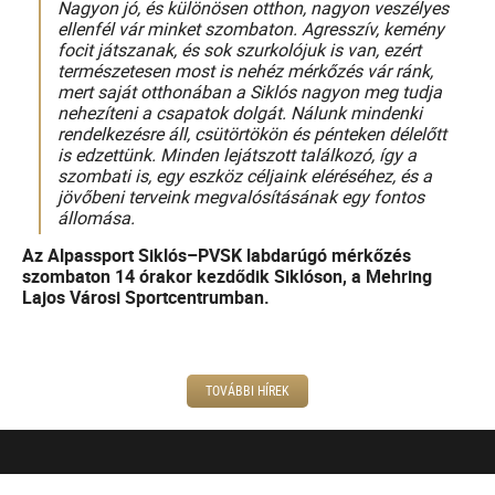
Nagyon jó, és különösen otthon, nagyon veszélyes
ellenfél vár minket szombaton. Agresszív, kemény
focit játszanak, és sok szurkolójuk is van, ezért
természetesen most is nehéz mérkőzés vár ránk,
mert saját otthonában a Siklós nagyon meg tudja
nehezíteni a csapatok dolgát. Nálunk mindenki
rendelkezésre áll, csütörtökön és pénteken délelőtt
is edzettünk. Minden lejátszott találkozó, így a
szombati is, egy eszköz céljaink eléréséhez, és a
jövőbeni terveink megvalósításának egy fontos
állomása.
Az Alpassport Siklós–PVSK labdarúgó mérkőzés
szombaton 14 órakor kezdődik Siklóson, a Mehring
Lajos Városi Sportcentrumban.
TOVÁBBI HÍREK