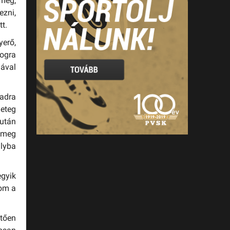
 meg,
ezni,
t.
erő,
ogra
ával
vadra
geteg
 után
k meg
ályba
egyik
lom a
etően