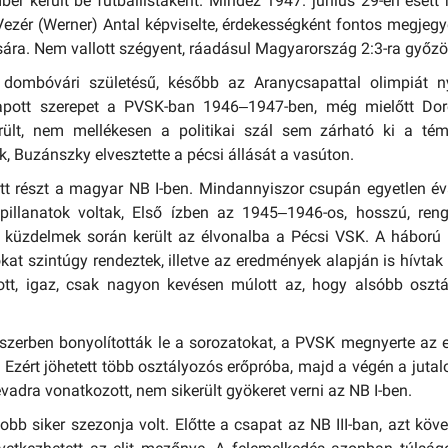
er került be futballistaként. Mindez 1947. június 29-én esett
ezér (Werner) Antal képviselte, érdekességként fontos megjegy
sára. Nem vallott szégyent, ráadásul Magyarország 2:3-ra győzöt
 dombóvári születésű, később az Aranycsapattal olimpiát ny
apott szerepet a PVSK-ban 1946–1947-ben, még mielőtt Dor
rült, nem mellékesen a politikai szál sem zárható ki a tém
k, Buzánszky elvesztette a pécsi állását a vasúton.
t részt a magyar NB I-ben. Mindannyiszor csupán egyetlen é
pillanatok voltak, Első ízben az 1945–1946-os, hosszú, ren
i küzdelmek során került az élvonalba a Pécsi VSK. A háború
kat szintúgy rendeztek, illetve az eredmények alapján is hívta
ott, igaz, csak nagyon kevésen múlott az, hogy alsóbb oszt
szerben bonyolították le a sorozatokat, a PVSK megnyerte az 
 Ezért jöhetett több osztályozós erőpróba, majd a végén a juta
vadra vonatkozott, nem sikerült gyökeret verni az NB I-ben.
b siker szezonja volt. Előtte a csapat az NB III-ban, azt köv