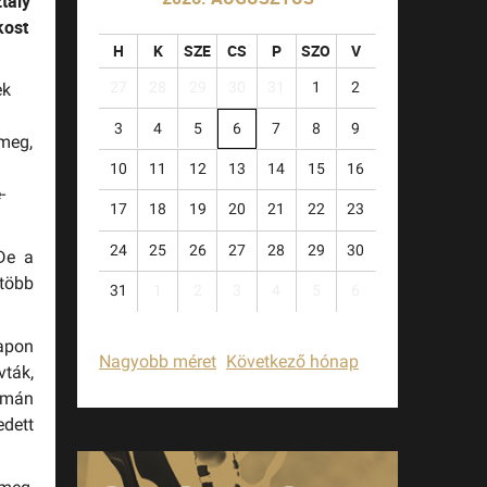
tály
kost
H
K
SZE
CS
P
SZO
V
27
28
29
30
31
1
2
ek
3
4
5
6
7
8
9
 meg,
10
11
12
13
14
15
16
-
17
18
19
20
21
22
23
24
25
26
27
28
29
30
 De a
 több
31
1
2
3
4
5
6
lapon
Nagyobb méret
Következő hónap
vták,
imán
edett