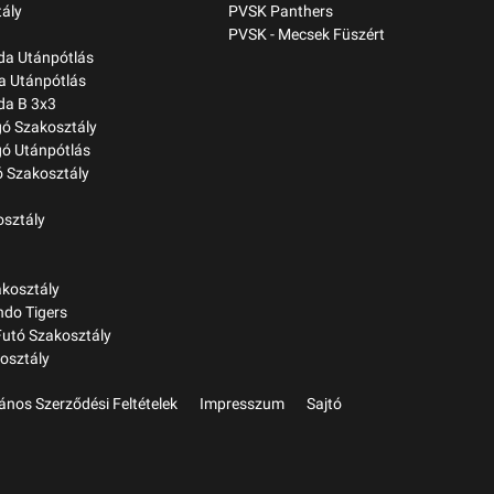
ály
PVSK Panthers
PVSK - Mecsek Füszért
bda Utánpótlás
a Utánpótlás
da B 3x3
gó Szakosztály
gó Utánpótlás
 Szakosztály
osztály
kosztály
do Tigers
Futó Szakosztály
osztály
lános Szerződési Feltételek
Impresszum
Sajtó