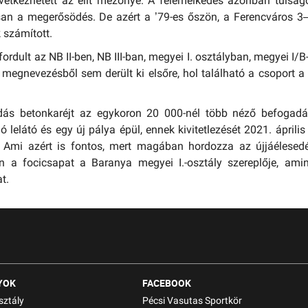
övetkezhetett az elit mezőnye. A felemelkedés azonban túlsá
san a megerősödés. De azért a ’79-es őszön, a Ferencváros 3
 számított.
rdult az NB II-ben, NB III-ban, megyei I. osztályban, megyei I/B
megnevezésből sem derült ki elsőre, hol található a csoport a
dás betonkaréjt az egykoron 20 000-nél több néző befogadá
lelátó és egy új pálya épül, ennek kivitetlezését 2021. április
. Ami azért is fontos, mert magában hordozza az újjáélesed
an a focicsapat a Baranya megyei I.-osztály szereplője, ami
t.
YOK
FACEBOOK
sztály
Pécsi Vasutas Sportkör