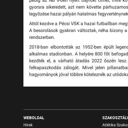
pedig az NB II-ben nyert bajnoki címet, mire k
gyorsra sikeredett, azt nem követte párhuzamo
legyőzése hazai pályán hatalmas fegyverténynek
Attól kezdve a Pécsi VSK a hazai futballban megfo
A besorolások gyakran változtak, néha bizony a 
rendszerben.
2018-ban elbontották az 1952-ben épült legen
alkalmas stadionban. A helyére 800 főt befogadó 
kezdték el, a várható átadás 2022 őszén lesz
felkapaszkodás zálogát. Mivel jelen pillanatb
hagyományok jóval többre köteleznék az utódoka
WEBOLDAL
SZAKOSZTÁL
Hírek
Atlétika Szako