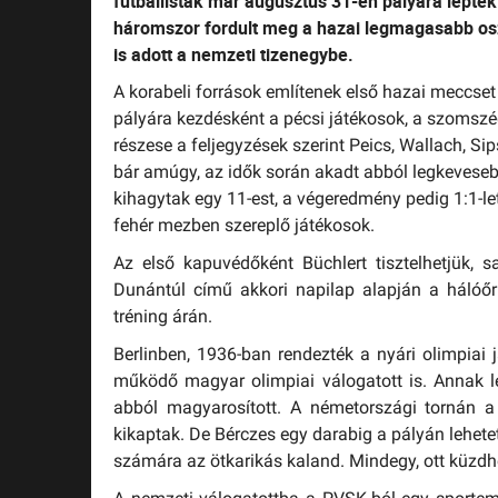
futballisták már augusztus 31-én pályára léptek
háromszor fordult meg a hazai legmagasabb osz
is adott a nemzeti tizenegybe.
A korabeli források említenek első hazai meccset 
pályára kezdésként a pécsi játékosok, a szomsz
részese a feljegyzések szerint Peics, Wallach, Si
bár amúgy, az idők során akadt abból legkevesebb
kihagytak egy 11-est, a végeredmény pedig 1:1-lett
fehér mezben szereplő játékosok.
Az első kapuvédőként Büchlert tisztelhetjük,
Dunántúl című akkori napilap alapján a hálóő
tréning árán.
Berlinben, 1936-ban rendezték a nyári olimpiai
működő magyar olimpiai válogatott is. Annak le
abból magyarosított. A németországi tornán a
kikaptak. De Bérczes egy darabig a pályán lehetet
számára az ötkarikás kaland. Mindegy, ott küzdhe