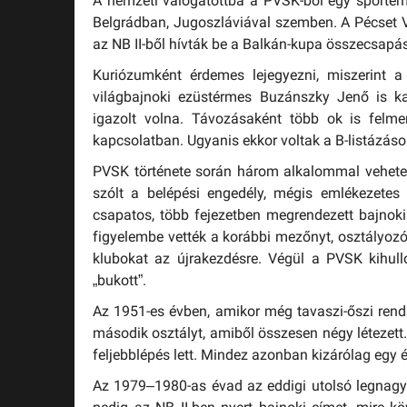
A nemzeti válogatottba a PVSK-ból egy sportemb
Belgrádban, Jugoszláviával szemben. A Pécset V
az NB II-ből hívták be a Balkán-kupa összecsapá
Kuriózumként érdemes lejegyezni, miszerint a
világbajnoki ezüstérmes Buzánszky Jenő is k
igazolt volna. Távozásaként több ok is felme
kapcsolatban. Ugyanis ekkor voltak a B-listázáso
PVSK története során három alkalommal vehetet
szólt a belépési engedély, mégis emlékezetes 
csapatos, több fejezetben megrendezett bajnok
figyelembe vették a korábbi mezőnyt, osztályozó
klubokat az újrakezdésre. Végül a PVSK kihull
„bukott”.
Az 1951-es évben, amikor még tavaszi-őszi rend
második osztályt, amiből összesen négy létezett.
feljebblépés lett. Mindez azonban kizárólag egy é
Az 1979–1980-as évad az eddigi utolsó legnagyob