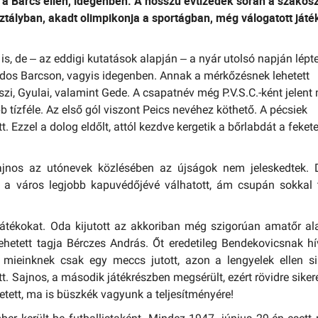
 a Barcs ellen, idegenben. A hosszú évtizedek során a szakosz
tályban, akadt olimpikonja a sportágban, még válogatott játé
is, de – az eddigi kutatások alapján – a nyár utolsó napján lépt
édos Barcson, vagyis idegenben. Annak a mérkőzésnek lehetett
pszi, Gyulai, valamint Gede. A csapatnév még P.V.S.C.-ként jelent
 tízféle. Az első gól viszont Peics nevéhez köthető. A pécsiek
. Ezzel a dolog eldőlt, attól kezdve kergetik a bőrlabdát a fekete
 sajnos az utónevek közlésében az újságok nem jeleskedtek.
r a város legjobb kapuvédőjévé válhatott, ám csupán sokkal
 játékokat. Oda kijutott az akkoriban még szigorúan amatőr a
hetett tagja Bérczes András. Őt eredetileg Bendekovicsnak hí
 mieinknek csak egy meccs jutott, azon a lengyelek ellen s
t. Sajnos, a második játékrészben megsérült, ezért rövidre siker
tett, ma is büszkék vagyunk a teljesítményére!