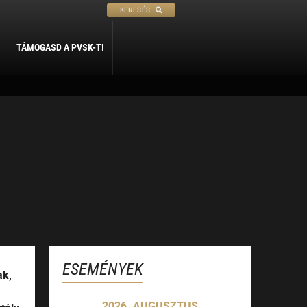
KERESÉS
TÁMOGASD A PVSK-T!
PETANQUE
SÍ
SZABADIDŐ
ly
Petanque
Sí Szakosztály
Szabadidő Szakosztály
ESEMÉNYEK
ak,
2026. AUGUSZTUS