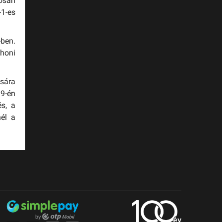
gosan
–1-es
-ben.
 honi
sára
 9-én
és, a
nél a