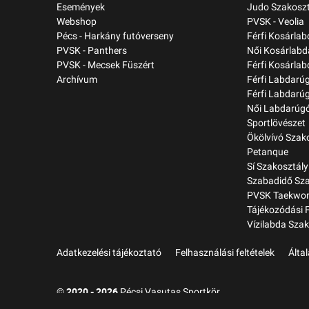
Események
Judo Szakoszt
Webshop
PVSK - Veolia
Pécs - Harkány futóverseny
Férfi Kosárla
PVSK - Panthers
Női Kosárlabd
PVSK - Mecsek Füszért
Férfi Kosárlab
Archívum
Férfi Labdarú
Férfi Labdarú
Női Labdarúgó
Sportlövészet
Ökölvívó Szak
Petanque
Sí Szakosztály
Szabadidő Sza
PVSK Taekwon
Tájékozódási 
Vízilabda Szak
Adatkezelési tájékoztató
Felhasználási feltételek
Álta
2020 - 2026
©
Pécsi Vasutas Sportkör