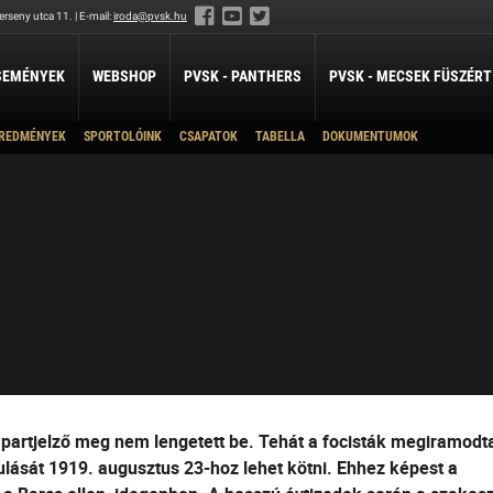
rseny utca 11. | E-mail:
iroda@pvsk.hu
SEMÉNYEK
WEBSHOP
PVSK - PANTHERS
PVSK - MECSEK FÜSZÉRT
REDMÉNYEK
SPORTOLÓINK
CSAPATOK
TABELLA
DOKUMENTUMOK
LABDARÚGÁS
LÖVÉSZET
ÖKÖLVÍVÁS
PVSK - Megye I.
Férfi Labdarúgó Szakosztály
Sportlövészet
Ökölvívó Szakosztá
ánpótlás
Férfi Labdarúgó Utánpótlás
pótlás
Női Labdarúgó Szakosztály
x3
ZILABDA
ilabda Szakosztály
a partjelző meg nem lengetett be. Tehát a focisták megiramodt
lását 1919. augusztus 23-hoz lehet kötni. Ehhez képest a