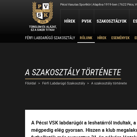
Pécsi Vasutas Sportkör | Alapítva 1919-ben | 7622 Pécs, Ve
HÍREK
PVSK
SZAKOSZTÁLYOK
E
TÜRELEM ÉS ALÁZAT,
EZ A SIKER TITKA!
Kapcsolat
FÉRFI LABDARÚGÓ SZAKOSZTÁLY
RÓLUNK
HÍREK
ESEMÉNYEK
E
ATLÉTIKA
JUDO
KOSÁRLABDA
Rólunk
A szakosztály története
Atlétika Szakosztály
Judo Szakosztály
PVSK - Veolia
Elnökség
Férfi Kosárlabda Ut
Női Kosárlabda Után
A PVSK aranygyűrűsei
Férfi Kosárlabda B 3
A PVSK tiszteletbeli tagjai
A SZAKOSZTÁLY TÖRTÉNETE
TAEKWONDO
TÁJÉKOZÓDÁSI FUTÁS
Alapítványaink
VÍ
Főoldal
>
Férfi Labdarúgó Szakosztály
>
A szakosztály története
PVSK Taekwondo Tigers
Tájékozódási Futó Szakosztály
Létesítményeink
Víz
Dokumentumok
Sportolj nálunk
Nyári Táboraink
Archívum
A Pécsi VSK labdarúgói a leshatárról indultak, 
Sports Together 2026/27
mégpedig elég gyorsan. Hiszen a klub megalaku