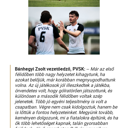
Bánhegyi Zsolt vezetőedző, PVSK:
–
Már az első
félidőben több nagy helyzetet kihagytunk, ha
azokat belőjük, már korábban megnyugodhattunk
volna. Az új játékosok jól illeszkedtek a játékba,
örvendetes volt, hogy gólratörően játszottunk, és
különösen a második félidőben voltak szép
jelenetek. Több jó egyéni teljesítmény is volt a
csapatban. Végre nem csak kidolgoztuk, hanem be
is lőttük a fontos helyzeteinket. Megyünk tovább,
keményen dolgozunk, mi a fiatalokra építünk, és ha
ők több lehetőséget kapnak, talán gyorsabban