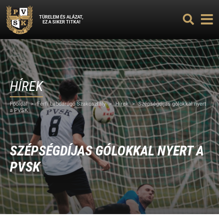
TÜRELEM ÉS ALÁZAT,
EZ A SIKER TITKA!
HÍREK
Főoldal
>
Férfi Labdarúgó Szakosztály
>
Hírek
>
Szépségdíjas gólokkal nyert
a PVSK
SZÉPSÉGDÍJAS GÓLOKKAL NYERT A
PVSK