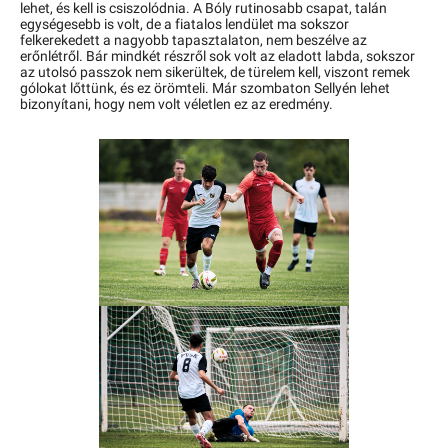
lehet, és kell is csiszolódnia. A Bóly rutinosabb csapat, talán
egységesebb is volt, de a fiatalos lendület ma sokszor
felkerekedett a nagyobb tapasztalaton, nem beszélve az
erőnlétről. Bár mindkét részről sok volt az eladott labda, sokszor
az utolsó passzok nem sikerültek, de türelem kell, viszont remek
gólokat lőttünk, és ez örömteli. Már szombaton Sellyén lehet
bizonyítani, hogy nem volt véletlen ez az eredmény.