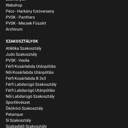
Webshop
Pécs - Harkány futóverseny
PVSK - Panthers
PVSK - Mecsek Füszért
Archívum
SZAKOSZTÁLYOK
Atlétika Szakosztály
Judo Szakosztály
PVSK - Veolia
Férfi Kosárlabda Utánpótlás
Női Kosárlabda Utánpótlás
Férfi Kosárlabda B 3x3
Férfi Labdarúgó Szakosztály
Férfi Labdarúgó Utánpótlás
Női Labdarúgó Szakosztály
Sportlövészet
Ökölvívó Szakosztály
Petanque
Sí Szakosztály
Szabadidő Szakosztály