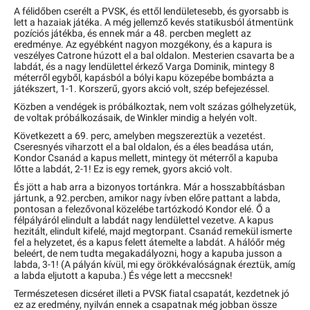
A félidőben cserélt a PVSK, és ettől lendületesebb, és gyorsabb is
lett a hazaiak játéka. A még jellemző kevés statikusból átmentünk
pozíciós játékba, és ennek már a 48. percben meglett az
eredménye. Az egyébként nagyon mozgékony, és a kapura is
veszélyes Catrone húzott el a bal oldalon. Mesterien csavarta be a
labdát, és a nagy lendülettel érkező Varga Dominik, mintegy 8
méterről egyből, kapásból a bólyi kapu közepébe bombázta a
játékszert, 1-1. Korszerű, gyors akció volt, szép befejezéssel.
Közben a vendégek is próbálkoztak, nem volt százas gólhelyzetük,
de voltak próbálkozásaik, de Winkler mindig a helyén volt.
Következett a 69. perc, amelyben megszereztük a vezetést.
Cseresnyés viharzott el a bal oldalon, és a éles beadása után,
Kondor Csanád a kapus mellett, mintegy öt méterről a kapuba
lőtte a labdát, 2-1! Ez is egy remek, gyors akció volt.
És jött a hab arra a bizonyos tortánkra. Már a hosszabbításban
jártunk, a 92.percben, amikor nagy ívben előre pattant a labda,
pontosan a felezővonal közelébe tartózkodó Kondor elé. Ő a
félpályáról elindult a labdát nagy lendülettel vezetve. A kapus
hezitált, elindult kifelé, majd megtorpant. Csanád remekül ismerte
fel a helyzetet, és a kapus felett átemelte a labdát. A hálóőr még
beleért, de nem tudta megakadályozni, hogy a kapuba jusson a
labda, 3-1! (A pályán kívül, mi egy örökkévalóságnak éreztük, amíg
a labda eljutott a kapuba.) És vége lett a meccsnek!
Természetesen dicséret illeti a PVSK fiatal csapatát, kezdetnek jó
ez az eredmény, nyilván ennek a csapatnak még jobban össze