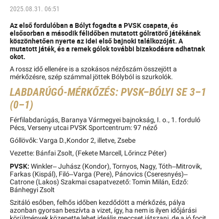
2025.08.31. 06:51
Az első fordulóban a Bólyt fogadta a PVSK csapata, és
elsősorban a második félidőben mutatott gólratörő játékának
köszönhetően nyerte az idei első bajnoki találkozóját. A
mutatott játék, és a remek gólok további bizakodásra adhatnak
okot.
A rossz idő ellenére is a szokásos nézőszám összejött a
mérkőzésre, szép számmal jöttek Bólyból is szurkolók.
LABDARÚGÓ-MÉRKŐZÉS: PVSK–BÓLYI SE 3–1
(0–1)
Férfilabdarúgás, Baranya Vármegyei bajnokság, I. o., 1. forduló
Pécs, Verseny utcai PVSK Sportcentrum: 97 néző
Góllövők: Varga D.,Kondor 2, illetve, Zsebe
Vezette: Bánfai Zsolt, (Fekete Marcell, Lőrincz Péter)
PVSK:
Winkler– Juhász (Kondor), Tornyos, Nagy, Tóth–Mitrovik,
Farkas (Kispál), Filó–Varga (Pere), Pánovics (Cseresnyés)–
Catrone (Lakos) Szakmai csapatvezető: Tomin Milán, Edző:
Bánhegyi Zsolt
Szitáló esőben, felhős időben kezdődött a mérkőzés, pálya
azonban gyorsan beszívta a vizet, így, ha nem is ilyen időjárási
körülmények közepette lehet ideális meccset játszani, de a jó focit