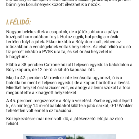
bármilyen körülmények között élvezhetik a nézők.
I.FÉLIDŐ:
Nagyon belekezdtek a csapatok, de a játék jobbára a pálya
középső harmadában folyt. Hol az egyik, hol pedig a másik
térfélen folyt a játék. Ekkor inkább a Bóly dominált, ebben az
időszakban a vendégeknek voltak helyzeteik. Az első félidő utolsó
tíz percét inkább a PVSK uralta, és két óriási helyzetet is
kihagytunk.
Előbb a 38.percben Catrone húzott teljesen egyedül a baloldalon a
Bólyi kapura, de 12 m-ről a kifutó kapusba lőtt.
Majd a 42. percben Mitrovik szinte lemásolta ugyanezt, ő is a
baloldalon ment el teljesen egyedül, de a kapus hárította a lövést.
Mindkét helyzet óriási ziccer volt, és ahogy az lenni szokott a foci
megbüntette a kihagyott helyzeteket.
A 45. percben megszerezte a Bóly a vezetést. Zsebe egyedül lépett
ki, és mintegy 14 m-ről baloldalról kilőtte a jobb sarkot, 0-1! Winkler
tehetetlen volt ennél a szituációnál.
Középkezdésre már nem volt idő, a játékvezető lefújta az első
félidőt.