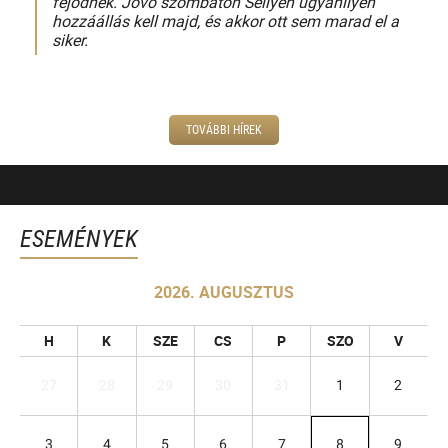
fejődnek. Jövő szombaton Sellyén ugyanilyen
hozzáállás kell majd, és akkor ott sem marad el a
siker.
TOVÁBBI HÍREK
ESEMÉNYEK
2026. AUGUSZTUS
H
K
SZE
CS
P
SZO
V
27
28
29
30
31
1
2
3
4
5
6
7
8
9