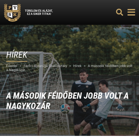
TÜRELEM ÉS ALÁZAT,
EZ A SIKER TITKA!
HÍREK
Főoldal
>
Férfi Labdarúgó Szakosztály
>
Hírek
>
A második féidőben jobb volt
a Nagykozár
A MÁSODIK FÉIDŐBEN JOBB VOLT A
NAGYKOZÁR