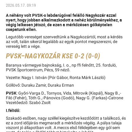
2026.05.17. 09:19
A néhány volt PVSK-s labdarúgóval felálló Nagykozár azzal
nyert, hogy jobban alkalmazkodott a nehéz körülményekhez, a
végig lelkesen játszó, de ezen a mérkőzésen gólképtelen
csapatunk ellen.
Legutóbb vereséget szenvedtünk a Nagykozártól, most a kérdés
az volt, talán sikerül legalább az egyik pontot megszerezni, de
vereség lett a vége.
PVSK–NAGYKOZÁR KSE 0-2 (0-0)
Baranya vármegyei bajnokság, I. o., np ffi felnőtt, 25. forduló,
PVSK Sportcentrum, Pécs, 59 néző.
Vezette: Nagy I. István (Pór Gábor, Ronta Márk László)
Góllövő: Duraku Zamir, Duraku Erman
PVSK
: Győri-Varga D., Tornyos, Vida, Mitrovik (Kispál), Nagy B.,-
Filó (Fehér), Tóth G.,-Pánovics (Godó), Nagy G. (Farkas)-Catrone
Vezetőedző: Szabó Zsolt
I.félidő:
Szakadó esőben, nagy széllel kiegészítve kezdődött a találkozó, és
ez a zord időjárás megmaradt a mérkőzés végéig. A pálya talaja
viszont jó állapotban volt. A meccs első félidejében egy gól sem