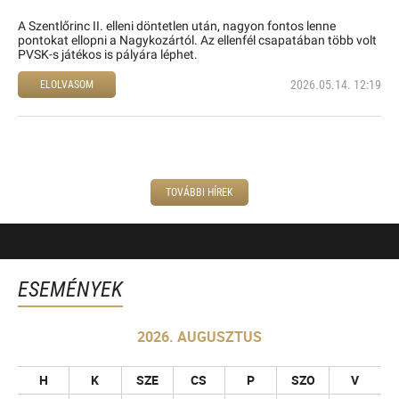
A Szentlőrinc II. elleni döntetlen után, nagyon fontos lenne
pontokat ellopni a Nagykozártól. Az ellenfél csapatában több volt
PVSK-s játékos is pályára léphet.
2026.05.14. 12:19
ELOLVASOM
TOVÁBBI HÍREK
ESEMÉNYEK
2026. AUGUSZTUS
H
K
SZE
CS
P
SZO
V