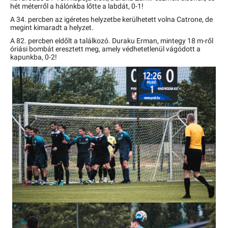
hét méterről a hálónkba lőtte a labdát, 0-1!
A 34. percben az igéretes helyzetbe kerülhetett volna Catrone, de
megint kimaradt a helyzet.
A 82. percben eldőlt a találkozó. Duraku Erman, mintegy 18 m-ről
óriási bombát eresztett meg, amely védhetetlenül vágódott a
kapunkba, 0-2!