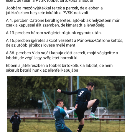
esett, de talán a PVSK többet birtokolta a labdát.
Jobbára mezőnyjátékkal teltek a percek, de a ebben a
játékrészben helyzete inkább a PVSK-nak volt.
A 4. percben Catrone került igéretes, ajtó-ablak helyzetben már
csak a kapussal állt szemben, de kimaradt a lehetőség.
A 13.percben három szögletet rúgtunk egymás után.
A 16.percben igéretes akciót vezetett a Pánovics-Catrone kettős,
de az utóbbi játékos lövése mellé ment.
A 36. percben Vida saját kapuja előtt szerelt, majd végigvitte a
,
labdát
de végül egy szögletet harcolt ki.
Ebben a játékrészben a többet birtokoltuk a labdát, de nem
sikerült betalálnunk az ellenfél kapujába.