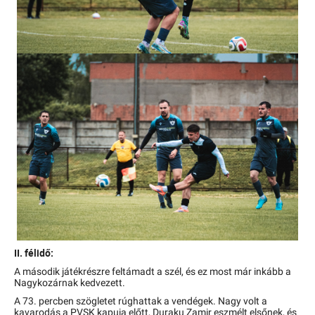
II. félidő:
A második játékrészre feltámadt a szél, és ez most már inkább a
Nagykozárnak kedvezett.
A 73. percben szögletet rúghattak a vendégek. Nagy volt a
kavarodás a PVSK kapuja előtt, Duraku Zamir eszmélt elsőnek, és