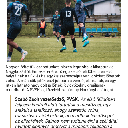
Nagyon féltettük csapatunkat, hiszen legutóbb is kikaptunk a
Nagykozártól. Ennek ellenére, főleg az első félidőben, remekül
helytálltak a fiúk, és ha egy kis szerencséjük van, gólokat lőhettek
volna. A második játékrészt jobbára a vendégek uralták, és egy
ritkán látható nagy gólt is lőttek, így győzelmük reálisnak
mondható. A PVSK legközelebb vasárnap Harkányba látogat.
Szabó Zsolt vezetőedző, PVSK:
Az első félidőben
teljesen kontroll alatt tartottuk a mérkőzést, úgy
alakult a találkozó, ahogy szerettük volna,
masszívan védekeztünk, nem adtunk lehetőséget
az ellenfélnek. Sajnos, nem tudtunk élni a szél által
nyújtott előnnyel, amelyet a második félidőben a