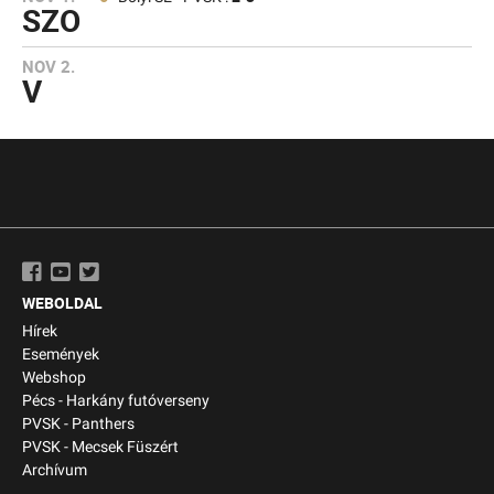
SZO
NOV 2.
V
WEBOLDAL
Hírek
Események
Webshop
Pécs - Harkány futóverseny
PVSK - Panthers
PVSK - Mecsek Füszért
Archívum