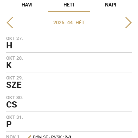
HAVI
HETI
NAPI
2025. 44. HÉT
OKT 27.
H
OKT 28.
K
OKT 29.
SZE
OKT 30.
CS
OKT 31.
P
NOV 1.
2-3
Bólyi SE - PVSK :