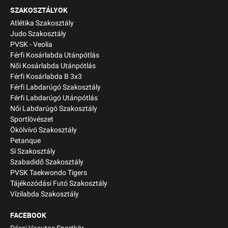
SZAKOSZTÁLYOK
Atlétika Szakosztály
Judo Szakosztály
PVSK - Veolia
Férfi Kosárlabda Utánpótlás
Női Kosárlabda Utánpótlás
Férfi Kosárlabda B 3x3
Férfi Labdarúgó Szakosztály
Férfi Labdarúgó Utánpótlás
Női Labdarúgó Szakosztály
Sportlövészet
Ökölvívó Szakosztály
Petanque
Sí Szakosztály
Szabadidő Szakosztály
PVSK Taekwondo Tigers
Tájékozódási Futó Szakosztály
Vízilabda Szakosztály
FACEBOOK