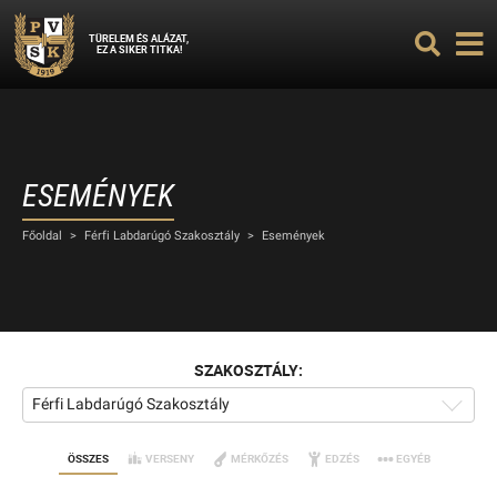
TÜRELEM ÉS ALÁZAT,
EZ A SIKER TITKA!
ESEMÉNYEK
Főoldal
>
Férfi Labdarúgó Szakosztály
>
Események
SZAKOSZTÁLY:
Férfi Labdarúgó Szakosztály
ÖSSZES
VERSENY
MÉRKŐZÉS
EDZÉS
EGYÉB