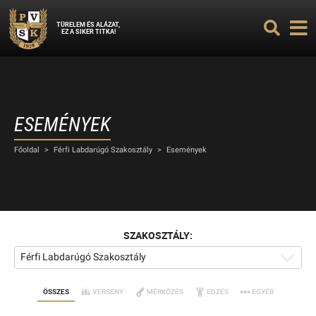
TÜRELEM ÉS ALÁZAT,
EZ A SIKER TITKA!
ESEMÉNYEK
Főoldal
>
Férfi Labdarúgó Szakosztály
>
Események
SZAKOSZTÁLY:
Férfi Labdarúgó Szakosztály
ÖSSZES
VERSENY
MÉRKŐZÉS
EDZÉS
EGYÉB