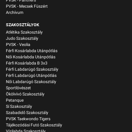
PVSK - Panthers
PVSK - Mecsek Füszért
Archívum
SZAKOSZTÁLYOK
Atlétika Szakosztály
Judo Szakosztály
PVSK - Veolia
Férfi Kosárlabda Utánpótlás
Női Kosárlabda Utánpótlás
Férfi Kosárlabda B 3x3
Férfi Labdarúgó Szakosztály
Férfi Labdarúgó Utánpótlás
Női Labdarúgó Szakosztály
Sportlövészet
Ökölvívó Szakosztály
Petanque
Sí Szakosztály
Szabadidő Szakosztály
PVSK Taekwondo Tigers
Tájékozódási Futó Szakosztály
Vízilabda Szakosztály