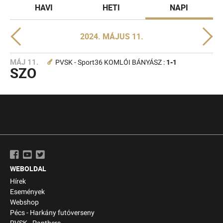
HAVI
HETI
NAPI
2024. MÁJUS 11.
MÁJ 11.
1-1
PVSK - Sport36 KOMLÓI BÁNYÁSZ :
SZO
WEBOLDAL
Hírek
Események
Webshop
Pécs - Harkány futóverseny