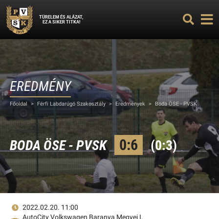
TÜRELEM ÉS ALÁZAT,
EZ A SIKER TITKA!
EREDMÉNY
Főoldal
>
Férfi Labdarúgó Szakosztály
>
Eredmények
>
Boda ÖSE - PVSK
0:6
BODA ÖSE - PVSK
(0:3)
2022.02.20. 11:00
AutoCity Volkswagen Baranya Megyei I.