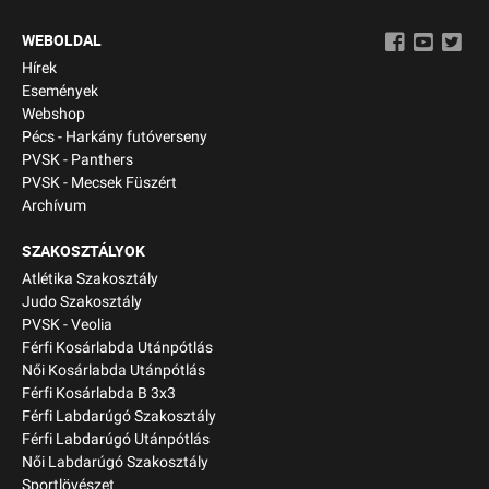
WEBOLDAL
Hírek
Események
Webshop
Pécs - Harkány futóverseny
PVSK - Panthers
PVSK - Mecsek Füszért
Archívum
SZAKOSZTÁLYOK
Atlétika Szakosztály
Judo Szakosztály
PVSK - Veolia
Férfi Kosárlabda Utánpótlás
Női Kosárlabda Utánpótlás
Férfi Kosárlabda B 3x3
Férfi Labdarúgó Szakosztály
Férfi Labdarúgó Utánpótlás
Női Labdarúgó Szakosztály
Sportlövészet