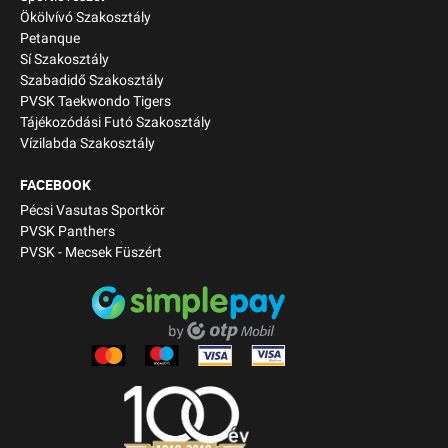
Ökölvívó Szakosztály
Petanque
Sí Szakosztály
Szabadidő Szakosztály
PVSK Taekwondo Tigers
Tájékozódási Futó Szakosztály
Vízilabda Szakosztály
FACEBOOK
Pécsi Vasutas Sportkör
PVSK Panthers
PVSK - Mecsek Füszért