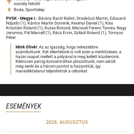
osztály felnőtt
Boda, Sporttelep
PVSK - Megye I.:
Bárány Barót Bálint,
Draskóczi Martin,
Edouard
Ndjodo (1),
Kántor Martin Dominik,
Kerényi Dániel (1),
Kiss
Krisztián Roland (1),
Kutas Botond,
Mácsodi Ferenc Tamás,
Nagy
Jeromos,
Pál Marcell (1),
Rácz Ervin,
Sziládi Roland (1),
Tornyos
Péter
Mink Olivér
: Az az igazság, hogy nehezebbre
számítottunk. Két ellenfelünk is volt ezen a mérkőzésen, a
hazai csapat mellett a pályával is meg kellett küzdenünk.
Kilencven percig koncentráltan játszottunk, nem sérült
meg senki és a három pontot is hazavittük, így
maradéktalanul teljesítettük a célunkat.
ESEMÉNYEK
2026. AUGUSZTUS