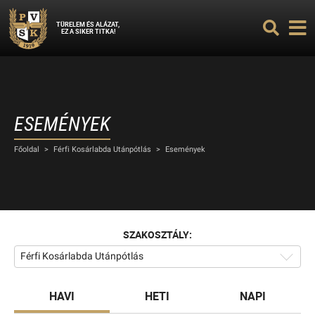
TÜRELEM ÉS ALÁZAT,
EZ A SIKER TITKA!
ESEMÉNYEK
Főoldal
>
Férfi Kosárlabda Utánpótlás
>
Események
SZAKOSZTÁLY:
Férfi Kosárlabda Utánpótlás
HAVI
HETI
NAPI