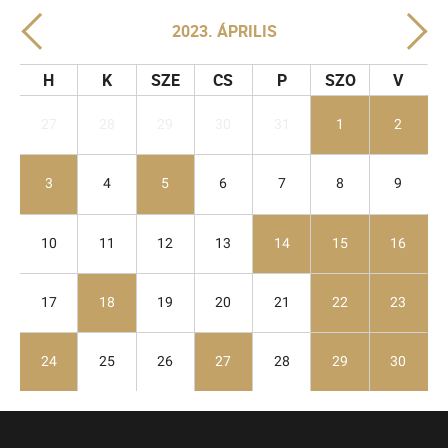
2023. ÁPRILIS
H
K
SZE
CS
P
SZO
V
27
28
29
30
31
1
2
3
4
5
6
7
8
9
10
11
12
13
14
15
16
17
18
19
20
21
22
23
24
25
26
27
28
29
30