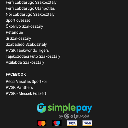
Férfi Labdarúgó Szakosztály
Férfi Labdarúgó Utánpótlás
Női Labdarúgó Szakosztály
Sportlövészet
Ökölvívó Szakosztály
Petanque
Sí Szakosztály
Szabadidő Szakosztály
PVSK Taekwondo Tigers
Tájékozódási Futó Szakosztály
Vízilabda Szakosztály
FACEBOOK
Pécsi Vasutas Sportkör
PVSK Panthers
PVSK - Mecsek Füszért