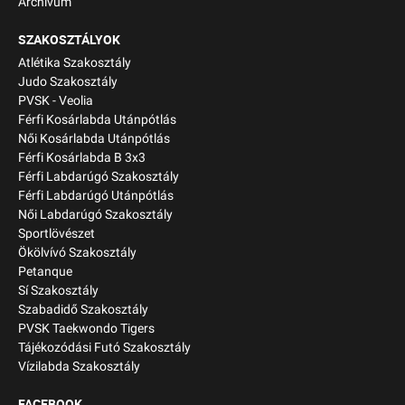
Archívum
SZAKOSZTÁLYOK
Atlétika Szakosztály
Judo Szakosztály
PVSK - Veolia
Férfi Kosárlabda Utánpótlás
Női Kosárlabda Utánpótlás
Férfi Kosárlabda B 3x3
Férfi Labdarúgó Szakosztály
Férfi Labdarúgó Utánpótlás
Női Labdarúgó Szakosztály
Sportlövészet
Ökölvívó Szakosztály
Petanque
Sí Szakosztály
Szabadidő Szakosztály
PVSK Taekwondo Tigers
Tájékozódási Futó Szakosztály
Vízilabda Szakosztály
FACEBOOK