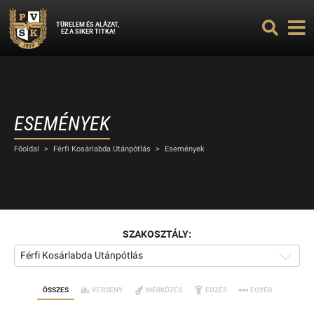
TÜRELEM ÉS ALÁZAT,
EZ A SIKER TITKA!
ESEMÉNYEK
Főoldal
>
Férfi Kosárlabda Utánpótlás
>
Események
SZAKOSZTÁLY:
Férfi Kosárlabda Utánpótlás
ÖSSZES
VERSENY
MÉRKŐZÉS
EDZÉS
EGYÉB