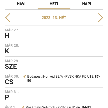
HAVI
HETI
NAPI
2023. 13. HÉT
MÁR 27.
H
MÁR 28.
K
MÁR 29.
SZE
MÁR 30.
87-
Budapesti Honvéd SE/A - PVSK NKA Fiú U18:
CS
50
MÁR 31.
P
ÁPR 1.
84-81
Vásárhelyi Sólymok - PVSK Fiú U14A :