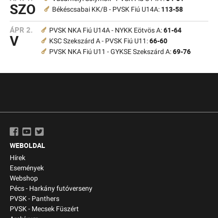
SZO
113-58
Békéscsabai KK/B - PVSK Fiú U14A:
ÁPR 2.
61-64
PVSK NKA Fiú U14A - NYKK Eötvös A:
V
66-60
KSC Szekszárd A - PVSK Fiú U11:
69-76
PVSK NKA Fiú U11 - GYKSE Szekszárd A:
WEBOLDAL
Hírek
Események
Webshop
Pécs - Harkány futóverseny
PVSK - Panthers
PVSK - Mecsek Füszért