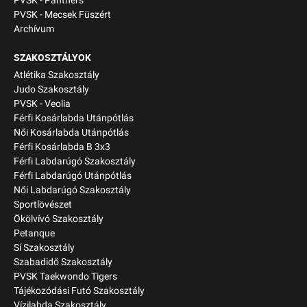
PVSK - Panthers
PVSK - Mecsek Füszért
Archívum
SZAKOSZTÁLYOK
Atlétika Szakosztály
Judo Szakosztály
PVSK - Veolia
Férfi Kosárlabda Utánpótlás
Női Kosárlabda Utánpótlás
Férfi Kosárlabda B 3x3
Férfi Labdarúgó Szakosztály
Férfi Labdarúgó Utánpótlás
Női Labdarúgó Szakosztály
Sportlövészet
Ökölvívó Szakosztály
Petanque
Sí Szakosztály
Szabadidő Szakosztály
PVSK Taekwondo Tigers
Tájékozódási Futó Szakosztály
Vízilabda Szakosztály