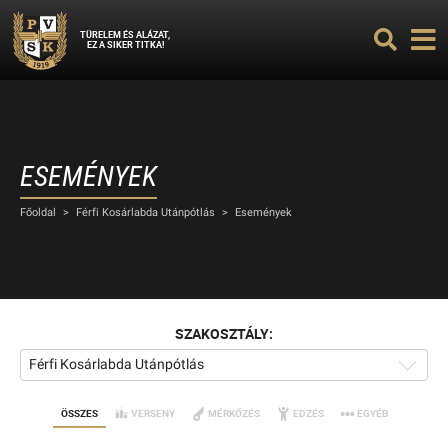
TÜRELEM ÉS ALÁZAT,
EZ A SIKER TITKA!
ESEMÉNYEK
Főoldal
>
Férfi Kosárlabda Utánpótlás
>
Események
SZAKOSZTÁLY:
Férfi Kosárlabda Utánpótlás
ÖSSZES
VERSENY
MÉRKŐZÉS
EDZÉS
EGYÉB