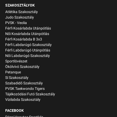
SZAKOSZTÁLYOK
Atlétika Szakosztály
Judo Szakosztály
PVSK - Veolia
Férfi Kosárlabda Utánpótlás
Női Kosárlabda Utánpótlás
Férfi Kosárlabda B 3x3
Férfi Labdarúgó Szakosztály
Férfi Labdarúgó Utánpótlás
Női Labdarúgó Szakosztály
Sportlövészet
Ökölvívó Szakosztály
Petanque
Sí Szakosztály
Szabadidő Szakosztály
PVSK Taekwondo Tigers
Tájékozódási Futó Szakosztály
Vízilabda Szakosztály
FACEBOOK