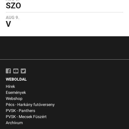
SZO
AUG 9.
V
WEBOLDAL
Hírek
Események
Webshop
Pécs - Harkány futóverseny
PVSK - Panthers
PVSK - Mecsek Füszért
Archívum