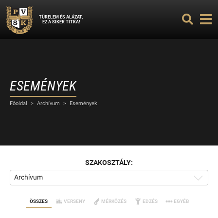
TÜRELEM ÉS ALÁZAT,
EZ A SIKER TITKA!
ESEMÉNYEK
Főoldal
>
Archívum
>
Események
SZAKOSZTÁLY:
Archívum
ÖSSZES
VERSENY
MÉRKŐZÉS
EDZÉS
EGYÉB