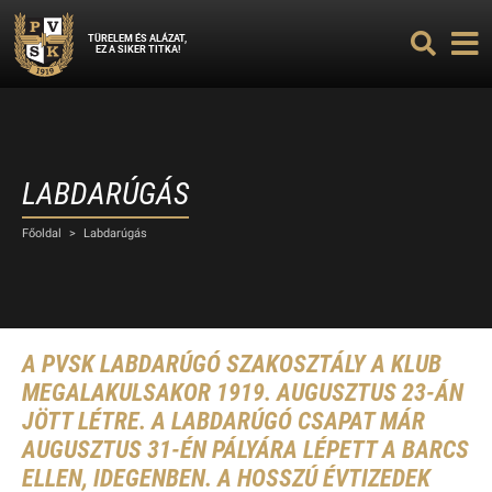
TÜRELEM ÉS ALÁZAT,
EZ A SIKER TITKA!
LABDARÚGÁS
Főoldal
>
Labdarúgás
A PVSK LABDARÚGÓ SZAKOSZTÁLY A KLUB
MEGALAKULSAKOR 1919. AUGUSZTUS 23-ÁN
JÖTT LÉTRE. A LABDARÚGÓ CSAPAT MÁR
AUGUSZTUS 31-ÉN PÁLYÁRA LÉPETT A BARCS
ELLEN, IDEGENBEN. A HOSSZÚ ÉVTIZEDEK