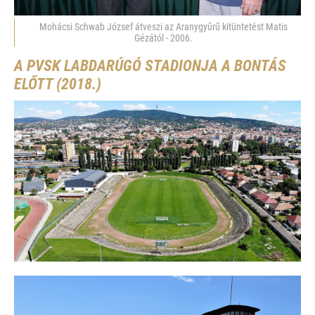
Mohácsi Schwab József átveszi az Aranygyűrű kitüntetést Matis
Gézától - 2006.
A PVSK LABDARÚGÓ STADIONJA A BONTÁS
ELŐTT (2018.)