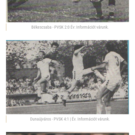
Békescsaba - PVSK 2:0 Év: Információt várunk.
Dunaújváros - PVSK 4:1 | Év. Információt várunk.