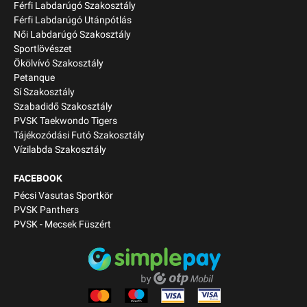
Férfi Labdarúgó Szakosztály
Férfi Labdarúgó Utánpótlás
Női Labdarúgó Szakosztály
Sportlövészet
Ökölvívó Szakosztály
Petanque
Sí Szakosztály
Szabadidő Szakosztály
PVSK Taekwondo Tigers
Tájékozódási Futó Szakosztály
Vízilabda Szakosztály
FACEBOOK
Pécsi Vasutas Sportkör
PVSK Panthers
PVSK - Mecsek Füszért