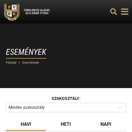
TÜRELEM ÉS ALÁZAT,
EZ A SIKER TITKA!
ESEMÉNYEK
Főoldal
>
Események
SZAKOSZTÁLY:
Minden szakosztály
HAVI
HETI
NAPI