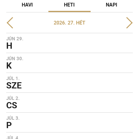
HAVI
HETI
NAPI
2026. 27. HÉT
JÚN 29.
H
JÚN 30.
K
JÚL 1.
SZE
JÚL 2.
CS
JÚL 3.
P
JÚL 4.