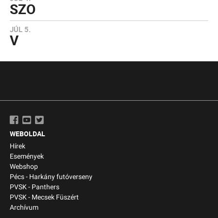
SZO
JÚL 5.
V
WEBOLDAL
Hírek
Események
Webshop
Pécs - Harkány futóverseny
PVSK - Panthers
PVSK - Mecsek Füszért
Archívum