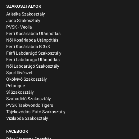
SZAKOSZTÁLYOK
Atlétika Szakosztály
Judo Szakosztály
PVSK - Veolia
Férfi Kosárlabda Utánpótlás
Női Kosárlabda Utánpótlás
Férfi Kosárlabda B 3x3
Férfi Labdarúgó Szakosztály
Férfi Labdarúgó Utánpótlás
Női Labdarúgó Szakosztály
Sportlövészet
Ökölvívó Szakosztály
Petanque
Sí Szakosztály
Szabadidő Szakosztály
PVSK Taekwondo Tigers
Tájékozódási Futó Szakosztály
Vízilabda Szakosztály
FACEBOOK