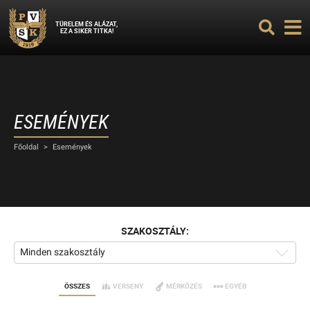
TÜRELEM ÉS ALÁZAT,
EZ A SIKER TITKA!
ESEMÉNYEK
Főoldal
>
Események
SZAKOSZTÁLY:
Minden szakosztály
ÖSSZES
VERSENY
MÉRKŐZÉS
EGYÉB