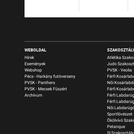
WEBOLDAL
SZAKOSZTÁL
Hírek
Atlétika Szako
Események
Judo Szakoszt
Webshop
PVSK - Veolia
Pécs - Harkány futóverseny
Férfi Kosárla
PVSK - Panthers
Női Kosárlabd
PVSK - Mecsek Füszért
Férfi Kosárlab
Archívum
Férfi Labdarú
Férfi Labdarú
Női Labdarúgó
Sportlövészet
Ökölvívó Szak
Petanque
Sí Szakosztály