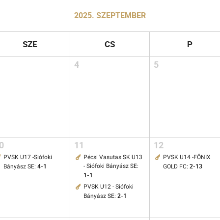
2025. SZEPTEMBER
SZE
CS
P
4
5
0
11
12
PVSK U17 -Siófoki
Pécsi Vasutas SK U13
PVSK U14 -FŐNIX
4-1
2-13
- Siófoki Bányász SE:
Bányász SE:
GOLD FC:
1-1
PVSK U12 - Siófoki
2-1
Bányász SE: