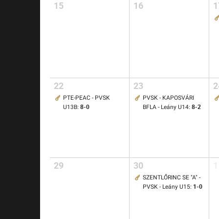
15
16
1
22
23
2
PTE-PEAC - PVSK
PVSK - KAPOSVÁRI
8-0
8-2
U13B:
BFLA - Leány U14:
29
30
1
SZENTLŐRINC SE "A" -
1-0
PVSK - Leány U15: