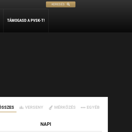
KERESÉS
TÁMOGASD A PVSK-T!
PETANQUE
SÍ
SZABADIDŐ
ly
Petanque
Sí Szakosztály
Szabadidő Szakosztály
ÖSSZES
VERSENY
MÉRKŐZÉS
EGYÉB
NAPI