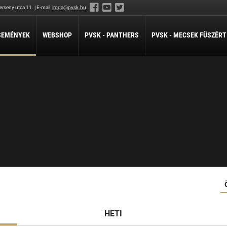
rseny utca 11. | E-mail:
iroda@pvsk.hu
SEMÉNYEK
WEBSHOP
PVSK - PANTHERS
PVSK - MECSEK FÜSZÉRT
LABDARÚGÁS
LÖVÉSZET
ÖKÖLVÍVÁS
Férfi Labdarúgó Szakosztály
Sportlövészet
Ökölvívó Szakosztá
ánpótlás
Férfi Labdarúgó Utánpótlás
pótlás
Női Labdarúgó Szakosztály
x3
ZILABDA
ilabda Szakosztály
HETI