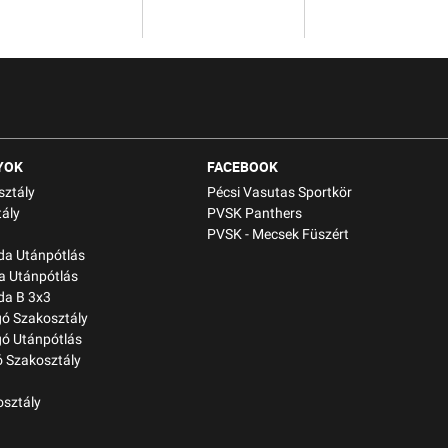
YOK
FACEBOOK
sztály
Pécsi Vasutas Sportkör
ály
PVSK Panthers
PVSK - Mecsek Füszért
bda Utánpótlás
a Utánpótlás
da B 3x3
gó Szakosztály
gó Utánpótlás
 Szakosztály
osztály