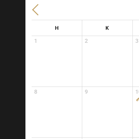
H
K
1
2
3
8
9
1