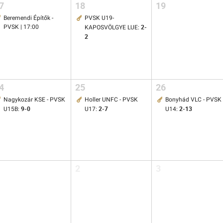
7
18
19
Beremendi Építők -
PVSK U19-
2-
PVSK | 17:00
KAPOSVÖLGYE LUE:
2
4
25
26
Nagykozár KSE - PVSK
Holler UNFC - PVSK
Bonyhád VLC - PVSK
9-0
2-7
2-13
U15B:
U17:
U14:
2
3