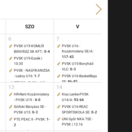
SZO
V
6
7
PVSK U19-KOMLÓI
PVSK U16 -
0-4
Kozármisleny SE/A:
BÁNYÁSZ SK KFT.:
117-43
PVSK U19-Eszék |
10:30
PVSK U15-Bonyhád
0-3
VLC:
PVSK - NAGYKANIZSA
1-7
- Leány U16:
PVSK U16-BasketBaja
86-85
SE:
ZTE FC - PVSK - Női
13
14
8-0
NBII:
HR-Rent Kozármisleny
Kiss Lenke-PVSK
PVSK U16-
4-0
93-64
- PVSK U19 :
U14/A:
1-1
TATABÁNYAI SC:
Siófoki Bányász SE -
PVSK U16-REAC
Sellye Szentlőrinc II -
0-3
0-2
PVSK U15:
SPORTISKOLA SE:
2-1
PVSK:
1-
UNI Győr NKA TSE -
PTE PEAC II - PVSK:
2
PVSK | 12:16
SZEKSZÁRDI UFC -