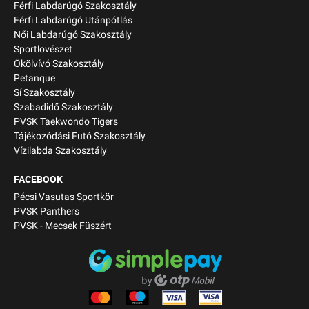
Férfi Labdarúgó Szakosztály
Férfi Labdarúgó Utánpótlás
Női Labdarúgó Szakosztály
Sportlövészet
Ökölvívó Szakosztály
Petanque
Sí Szakosztály
Szabadidő Szakosztály
PVSK Taekwondo Tigers
Tájékozódási Futó Szakosztály
Vízilabda Szakosztály
FACEBOOK
Pécsi Vasutas Sportkör
PVSK Panthers
PVSK - Mecsek Füszért