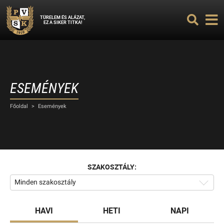
TÜRELEM ÉS ALÁZAT,
EZ A SIKER TITKA!
ESEMÉNYEK
Főoldal
>
Események
SZAKOSZTÁLY:
Minden szakosztály
HAVI
HETI
NAPI