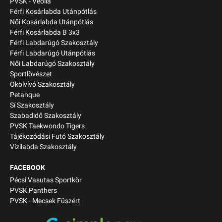
PVSK - Veolia
Férfi Kosárlabda Utánpótlás
Női Kosárlabda Utánpótlás
Férfi Kosárlabda B 3x3
Férfi Labdarúgó Szakosztály
Férfi Labdarúgó Utánpótlás
Női Labdarúgó Szakosztály
Sportlövészet
Ökölvívó Szakosztály
Petanque
Sí Szakosztály
Szabadidő Szakosztály
PVSK Taekwondo Tigers
Tájékozódási Futó Szakosztály
Vízilabda Szakosztály
FACEBOOK
Pécsi Vasutas Sportkör
PVSK Panthers
PVSK - Mecsek Füszért