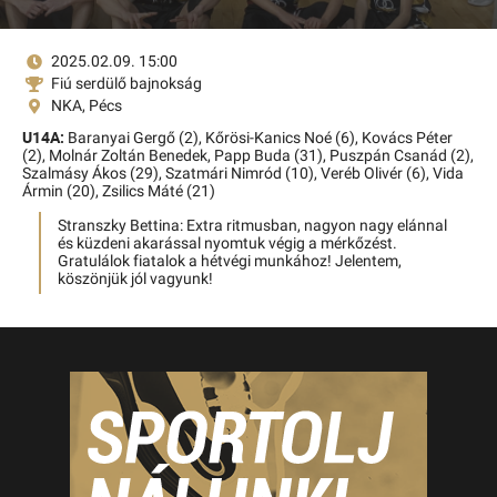
2025.02.09. 15:00
Fiú serdülő bajnokság
NKA, Pécs
U14A:
Baranyai Gergő (2),
Kőrösi-Kanics Noé (6),
Kovács Péter
(2),
Molnár Zoltán Benedek,
Papp Buda (31),
Puszpán Csanád (2),
Szalmásy Ákos (29),
Szatmári Nimród (10),
Veréb Olivér (6),
Vida
Ármin (20),
Zsilics Máté (21)
Stranszky Bettina: Extra ritmusban, nagyon nagy elánnal
és küzdeni akarással nyomtuk végig a mérkőzést.
Gratulálok fiatalok a hétvégi munkához! Jelentem,
köszönjük jól vagyunk!