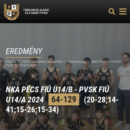
TÜRELEM ÉS ALÁZAT,
EZ A SIKER TITKA!
EREDMÉNY
Főoldal
>
Férfi Kosárlabda Utánpótlás
>
Eredmények
>
NKA Pécs fiú U14/B -
PVSK fiú U14/A 2024
NKA PÉCS FIÚ U14/B - PVSK FIÚ
64-129
U14/A 2024
(20-28;14-
41;15-26;15-34)