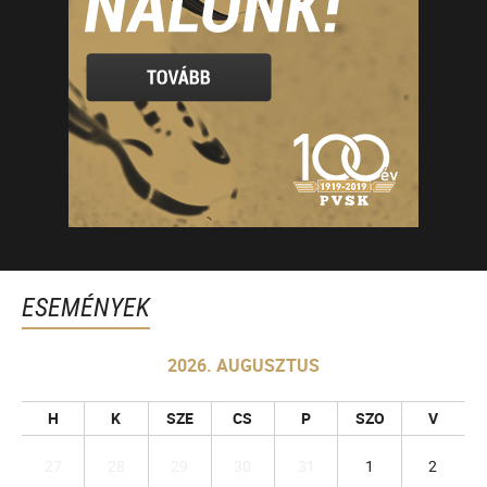
ESEMÉNYEK
2026. AUGUSZTUS
H
K
SZE
CS
P
SZO
V
27
28
29
30
31
1
2