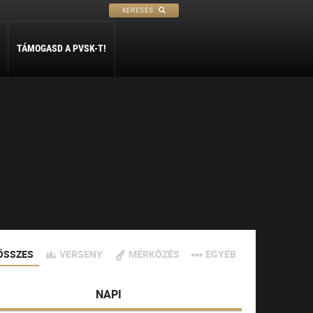
KERESÉS
TÁMOGASD A PVSK-T!
PETANQUE
SÍ
SZABADIDŐ
ly
Petanque
Sí Szakosztály
Szabadidő Szakosztály
ÖSSZES
VERSENY
MÉRKŐZÉS
EGYÉB
NAPI