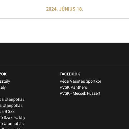
2024. JÚNIUS 18.
YOK
FACEBOOK
sztály
Pécsi Vasutas Sportkör
ály
PVSK Panthers
PVSK - Mecsek Füszért
bda Utánpótlás
a Utánpótlás
da B 3x3
gó Szakosztály
gó Utánpótlás