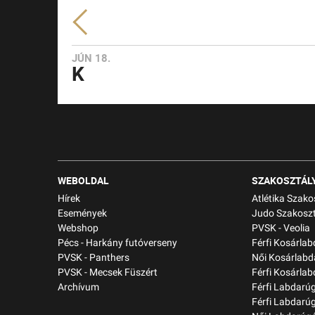
JÚN 18.
K
WEBOLDAL
SZAKOSZTÁL
Hírek
Atlétika Szako
Események
Judo Szakoszt
Webshop
PVSK - Veolia
Pécs - Harkány futóverseny
Férfi Kosárla
PVSK - Panthers
Női Kosárlabd
PVSK - Mecsek Füszért
Férfi Kosárlab
Archívum
Férfi Labdarú
Férfi Labdarú