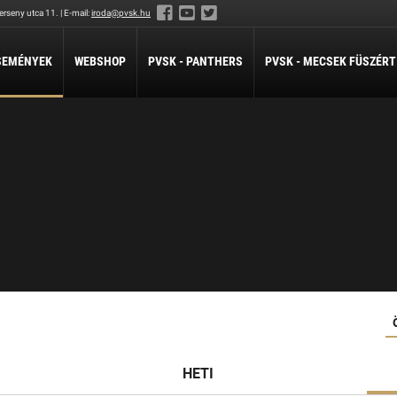
rseny utca 11. | E-mail:
iroda@pvsk.hu
SEMÉNYEK
WEBSHOP
PVSK - PANTHERS
PVSK - MECSEK FÜSZÉRT
LABDARÚGÁS
LÖVÉSZET
ÖKÖLVÍVÁS
Férfi Labdarúgó Szakosztály
Sportlövészet
Ökölvívó Szakosztá
ánpótlás
Férfi Labdarúgó Utánpótlás
pótlás
Női Labdarúgó Szakosztály
x3
ZILABDA
ilabda Szakosztály
HETI