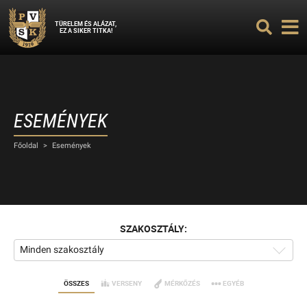
TÜRELEM ÉS ALÁZAT,
EZ A SIKER TITKA!
ESEMÉNYEK
Főoldal
>
Események
SZAKOSZTÁLY:
Minden szakosztály
ÖSSZES
VERSENY
MÉRKŐZÉS
EGYÉB