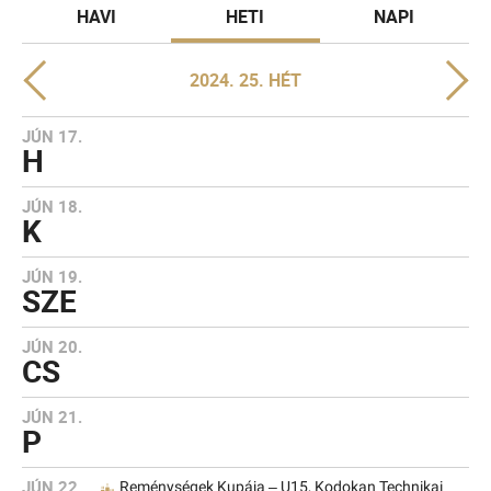
HAVI
HETI
NAPI
2024. 25. HÉT
JÚN 17.
H
JÚN 18.
K
JÚN 19.
SZE
JÚN 20.
CS
JÚN 21.
P
JÚN 22.
Reménységek Kupája – U15, Kodokan Technikai