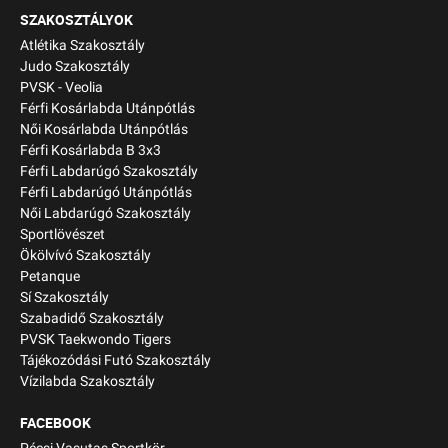
SZAKOSZTÁLYOK
Atlétika Szakosztály
Judo Szakosztály
PVSK - Veolia
Férfi Kosárlabda Utánpótlás
Női Kosárlabda Utánpótlás
Férfi Kosárlabda B 3x3
Férfi Labdarúgó Szakosztály
Férfi Labdarúgó Utánpótlás
Női Labdarúgó Szakosztály
Sportlövészet
Ökölvívó Szakosztály
Petanque
Sí Szakosztály
Szabadidő Szakosztály
PVSK Taekwondo Tigers
Tájékozódási Futó Szakosztály
Vízilabda Szakosztály
FACEBOOK