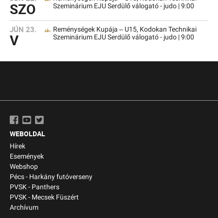
SZO
Szeminárium EJU Serdülő válogató - judo | 9:00
JÚN 23.
Reménységek Kupája – U15, Kodokan Technikai
V
Szeminárium EJU Serdülő válogató - judo | 9:00
WEBOLDAL
Hírek
Események
Webshop
Pécs - Harkány futóverseny
PVSK - Panthers
PVSK - Mecsek Füszért
Archívum