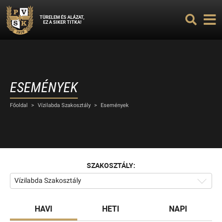
TÜRELEM ÉS ALÁZAT,
EZ A SIKER TITKA!
ESEMÉNYEK
Főoldal
>
Vízilabda Szakosztály
>
Események
SZAKOSZTÁLY:
Vízilabda Szakosztály
HAVI
HETI
NAPI