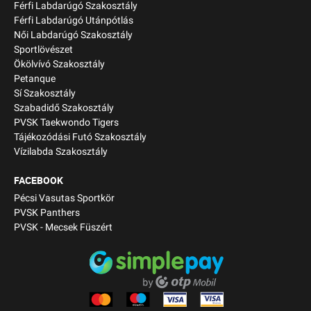
Férfi Labdarúgó Szakosztály
Férfi Labdarúgó Utánpótlás
Női Labdarúgó Szakosztály
Sportlövészet
Ökölvívó Szakosztály
Petanque
Sí Szakosztály
Szabadidő Szakosztály
PVSK Taekwondo Tigers
Tájékozódási Futó Szakosztály
Vízilabda Szakosztály
FACEBOOK
Pécsi Vasutas Sportkör
PVSK Panthers
PVSK - Mecsek Füszért