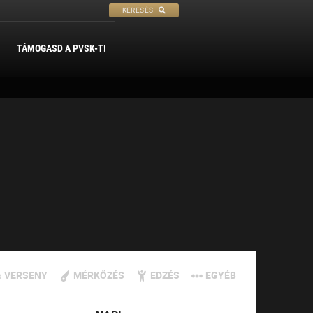
KERESÉS
TÁMOGASD A PVSK-T!
PETANQUE
SÍ
SZABADIDŐ
ly
Petanque
Sí Szakosztály
Szabadidő Szakosztály
VERSENY
MÉRKŐZÉS
EDZÉS
EGYÉB