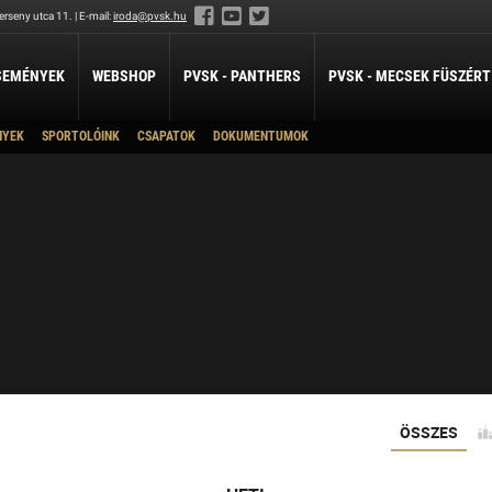
rseny utca 11. | E-mail:
iroda@pvsk.hu
SEMÉNYEK
WEBSHOP
PVSK - PANTHERS
PVSK - MECSEK FÜSZÉRT
NYEK
SPORTOLÓINK
CSAPATOK
DOKUMENTUMOK
LABDARÚGÁS
LÖVÉSZET
ÖKÖLVÍVÁS
PVSK-Mecsek Füszért
Férfi Labdarúgó Szakosztály
Sportlövészet
Ökölvívó Szakosztá
ánpótlás
Férfi Labdarúgó Utánpótlás
pótlás
Női Labdarúgó Szakosztály
x3
ZILABDA
ilabda Szakosztály
ÖSSZES