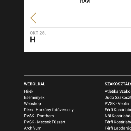
HAVI
OKT 28.
H
WEBOLDAL
SZAKOSZTÁL
Hírek
Atlétika Szako
Események
Judo Szakoszt
Webshop
PVSK - Veolia
Pécs - Harkány futóverseny
Férfi Kosárla
PVSK - Panthers
Női Kosárlabd
PVSK - Mecsek Füszért
Férfi Kosárlab
Archívum
Férfi Labdarú