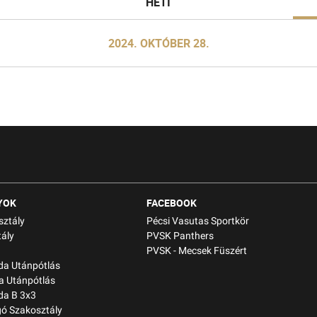
HETI
2024. OKTÓBER 28.
YOK
FACEBOOK
sztály
Pécsi Vasutas Sportkör
ály
PVSK Panthers
PVSK - Mecsek Füszért
bda Utánpótlás
a Utánpótlás
da B 3x3
gó Szakosztály