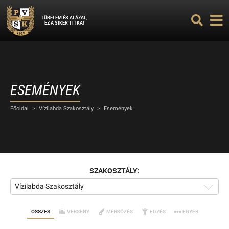
TÜRELEM ÉS ALÁZAT,
EZ A SIKER TITKA!
ESEMÉNYEK
Főoldal
>
Vízilabda Szakosztály
>
Események
SZAKOSZTÁLY:
Vízilabda Szakosztály
ÖSSZES
VERSENY
MÉRKŐZÉS
EDZÉS
EGYÉB