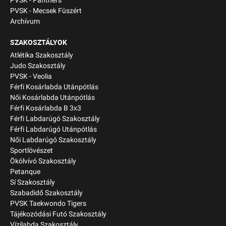
PVSK - Panthers
PVSK - Mecsek Füszért
Archívum
SZAKOSZTÁLYOK
Atlétika Szakosztály
Judo Szakosztály
PVSK - Veolia
Férfi Kosárlabda Utánpótlás
Női Kosárlabda Utánpótlás
Férfi Kosárlabda B 3x3
Férfi Labdarúgó Szakosztály
Férfi Labdarúgó Utánpótlás
Női Labdarúgó Szakosztály
Sportlövészet
Ökölvívó Szakosztály
Petanque
Sí Szakosztály
Szabadidő Szakosztály
PVSK Taekwondo Tigers
Tájékozódási Futó Szakosztály
Vízilabda Szakosztály