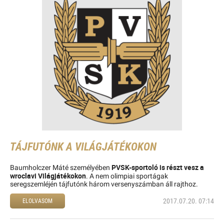
TÁJFUTÓNK A VILÁGJÁTÉKOKON
PVSK-sportoló is részt vesz a
Baumholczer Máté személyében
wroclavi Világjátékokon
. A nem olimpiai sportágak
seregszemléjén tájfutónk három versenyszámban áll rajthoz.
2017.07.20. 07:14
ELOLVASOM