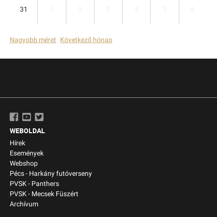
31
1
2
3
4
5
6
Nagyobb méret
Következő hónap
WEBOLDAL
Hírek
Események
Webshop
Pécs - Harkány futóverseny
PVSK - Panthers
PVSK - Mecsek Füszért
Archívum