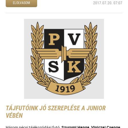
2017.07.20. 07:07
ELOLVASOM
TÁJFUTÓINK JÓ SZEREPLÉSE A JUNIOR
VÉBÉN
Szuromi Hanga, Viniczai Csenge
Három pécsi tájékozódási futó,