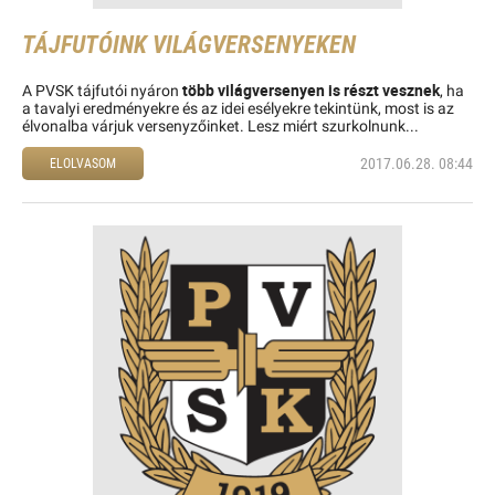
TÁJFUTÓINK VILÁGVERSENYEKEN
több világversenyen is részt vesznek
A PVSK tájfutói nyáron
, ha
a tavalyi eredményekre és az idei esélyekre tekintünk, most is az
élvonalba várjuk versenyzőinket. Lesz miért szurkolnunk...
2017.06.28. 08:44
ELOLVASOM