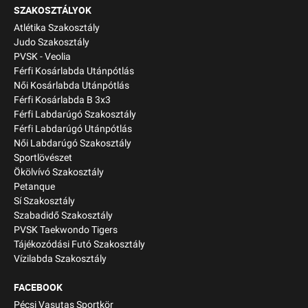
SZAKOSZTÁLYOK
Atlétika Szakosztály
Judo Szakosztály
PVSK - Veolia
Férfi Kosárlabda Utánpótlás
Női Kosárlabda Utánpótlás
Férfi Kosárlabda B 3x3
Férfi Labdarúgó Szakosztály
Férfi Labdarúgó Utánpótlás
Női Labdarúgó Szakosztály
Sportlövészet
Ökölvívó Szakosztály
Petanque
Sí Szakosztály
Szabadidő Szakosztály
PVSK Taekwondo Tigers
Tájékozódási Futó Szakosztály
Vízilabda Szakosztály
FACEBOOK
Pécsi Vasutas Sportkör