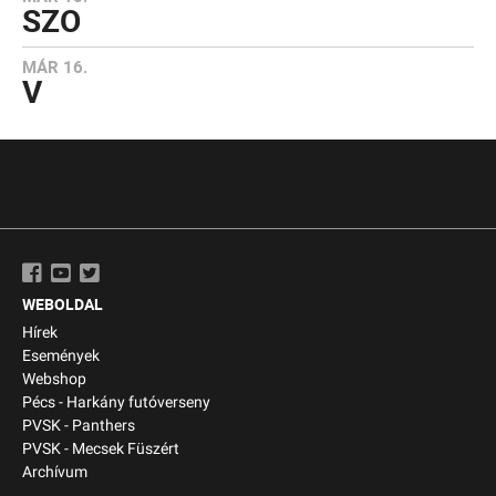
SZO
MÁR 16.
V
WEBOLDAL
Hírek
Események
Webshop
Pécs - Harkány futóverseny
PVSK - Panthers
PVSK - Mecsek Füszért
Archívum