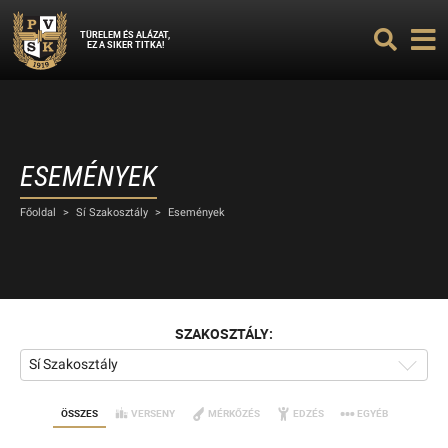
TÜRELEM ÉS ALÁZAT,
EZ A SIKER TITKA!
ESEMÉNYEK
Főoldal
>
Sí Szakosztály
>
Események
SZAKOSZTÁLY:
Sí Szakosztály
ÖSSZES
VERSENY
MÉRKŐZÉS
EDZÉS
EGYÉB