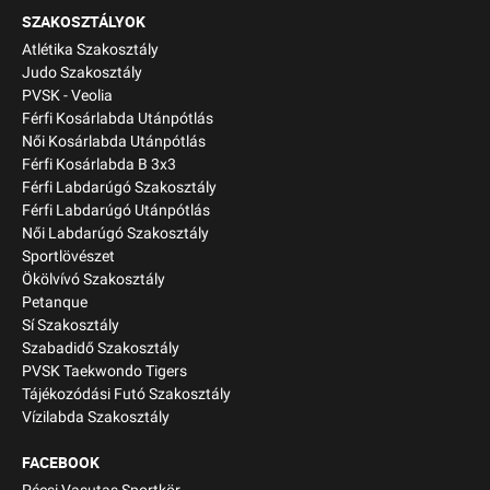
SZAKOSZTÁLYOK
Atlétika Szakosztály
Judo Szakosztály
PVSK - Veolia
Férfi Kosárlabda Utánpótlás
Női Kosárlabda Utánpótlás
Férfi Kosárlabda B 3x3
Férfi Labdarúgó Szakosztály
Férfi Labdarúgó Utánpótlás
Női Labdarúgó Szakosztály
Sportlövészet
Ökölvívó Szakosztály
Petanque
Sí Szakosztály
Szabadidő Szakosztály
PVSK Taekwondo Tigers
Tájékozódási Futó Szakosztály
Vízilabda Szakosztály
FACEBOOK