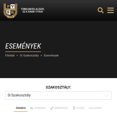
TÜRELEM ÉS ALÁZAT,
EZ A SIKER TITKA!
ESEMÉNYEK
Főoldal
>
Sí Szakosztály
>
Események
SZAKOSZTÁLY:
Sí Szakosztály
ÖSSZES
VERSENY
MÉRKŐZÉS
EDZÉS
EGYÉB