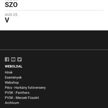
SZO
AUG 25.
V
WEBOLDAL
Hírek
Események
Webshop
Pécs - Harkány futóverseny
PVSK - Panthers
PVSK - Mecsek Füszért
Archívum