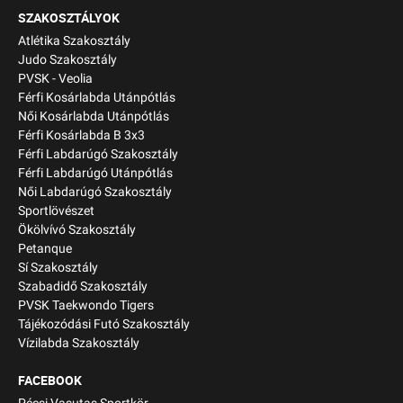
SZAKOSZTÁLYOK
Atlétika Szakosztály
Judo Szakosztály
PVSK - Veolia
Férfi Kosárlabda Utánpótlás
Női Kosárlabda Utánpótlás
Férfi Kosárlabda B 3x3
Férfi Labdarúgó Szakosztály
Férfi Labdarúgó Utánpótlás
Női Labdarúgó Szakosztály
Sportlövészet
Ökölvívó Szakosztály
Petanque
Sí Szakosztály
Szabadidő Szakosztály
PVSK Taekwondo Tigers
Tájékozódási Futó Szakosztály
Vízilabda Szakosztály
FACEBOOK