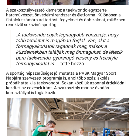
A szakosztályvezető kiemelte: a taekwondo egyszerre
harcművészet, önvédelmi rendszer és életforma. Különösen a
fiatalok számára ad tartást, fegyelmet és önbizalmat, miközben
rendkívül sokszínű sportág.
„
A taekwondo egyik legnagyobb vonzereje, hogy
több területet is magában foglal. Van, akit a
formagyakorlatok ragadnak meg, mások a
küzdelmekben találják meg önmagukat, de létezik
para-taekwondo, gyorsrúgó verseny és freestyle
formagyakorlat is
” – tette hozzá.
A sportág népszerűségét jól mutatta a PVSK Magyar Sport
Napjára szervezett programja is, ahol több száz iskolás
próbálhatta ki a taekwondót. Sokan közülük azonnal érdeklődni
kezdtek az edzések iránt. A szakosztály már az óvodás
korosztállyal is foglalkozik.