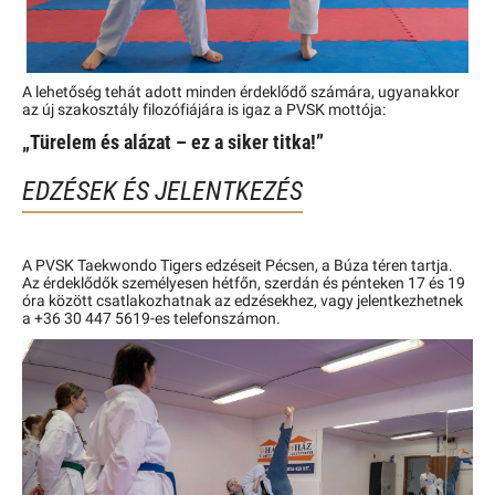
A lehetőség tehát adott minden érdeklődő számára, ugyanakkor
az új szakosztály filozófiájára is igaz a PVSK mottója:
„Türelem és alázat – ez a siker titka!”
EDZÉSEK ÉS JELENTKEZÉS
A PVSK Taekwondo Tigers edzéseit Pécsen, a Búza téren tartja.
Az érdeklődők személyesen hétfőn, szerdán és pénteken 17 és 19
óra között csatlakozhatnak az edzésekhez, vagy jelentkezhetnek
a +36 30 447 5619-es telefonszámon.