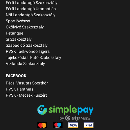
Férfi Labdarúgó Szakosztály
Férfi Labdarúgó Utánpótlás
Női Labdarúgó Szakosztály
Sportlövészet
Ökölvívó Szakosztály
Petanque
Sí Szakosztály
Szabadidő Szakosztály
PVSK Taekwondo Tigers
Tájékozódási Futó Szakosztály
Vízilabda Szakosztály
FACEBOOK
Pécsi Vasutas Sportkör
PVSK Panthers
PVSK - Mecsek Füszért