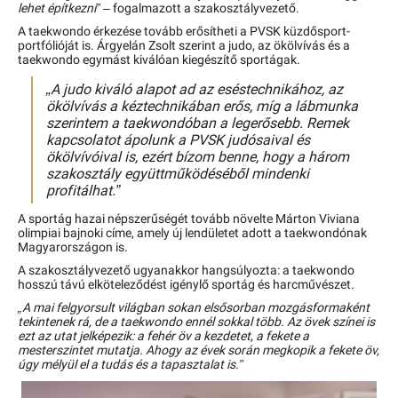
lehet építkezni”
– fogalmazott a szakosztályvezető.
A taekwondo érkezése tovább erősítheti a PVSK küzdősport-
portfólióját is. Árgyelán Zsolt szerint a judo, az ökölvívás és a
taekwondo egymást kiválóan kiegészítő sportágak.
„A judo kiváló alapot ad az eséstechnikához, az
ökölvívás a kéztechnikában erős, míg a lábmunka
szerintem a taekwondóban a legerősebb. Remek
kapcsolatot ápolunk a PVSK judósaival és
ökölvívóival is, ezért bízom benne, hogy a három
szakosztály együttműködéséből mindenki
profitálhat.”
A sportág hazai népszerűségét tovább növelte Márton Viviana
olimpiai bajnoki címe, amely új lendületet adott a taekwondónak
Magyarországon is.
A szakosztályvezető ugyanakkor hangsúlyozta: a taekwondo
hosszú távú elköteleződést igénylő sportág és harcművészet.
„A mai felgyorsult világban sokan elsősorban mozgásformaként
tekintenek rá, de a taekwondo ennél sokkal több. Az övek színei is
ezt az utat jelképezik: a fehér öv a kezdetet, a fekete a
mesterszintet mutatja. Ahogy az évek során megkopik a fekete öv,
úgy mélyül el a tudás és a tapasztalat is.”