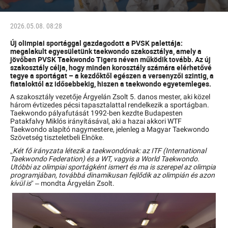
2026.05.08. 08:28
Új olimpiai sportággal gazdagodott a PVSK palettája:
megalakult egyesületünk taekwondo szakosztálya, amely a
jövőben PVSK Taekwondo Tigers néven működik tovább. Az új
szakosztály célja, hogy minden korosztály számára elérhetővé
tegye a sportágat – a kezdőktől egészen a versenyzői szintig, a
fiataloktól az idősebbekig, hiszen a taekwondo egyetemleges.
A szakosztály vezetője Árgyelán Zsolt 5. danos mester, aki közel
három évtizedes pécsi tapasztalattal rendelkezik a sportágban.
Taekwondo pályafutását 1992-ben kezdte Budapesten
Patakfalvy Miklós irányításával, aki a hazai akkori WTF
Taekwondo alapító nagymestere, jelenleg a Magyar Taekwondo
Szövetség tiszteletbeli Elnöke.
„
Két fő irányzata létezik a taekwondónak: az ITF (International
Taekwondo Federation) és a WT, vagyis a World Taekwondo.
Utóbbi az olimpiai sportágként ismert és ma is szerepel az olimpia
programjában, továbbá dinamikusan fejlődik az olimpián és azon
kívül is
” – mondta Árgyelán Zsolt.