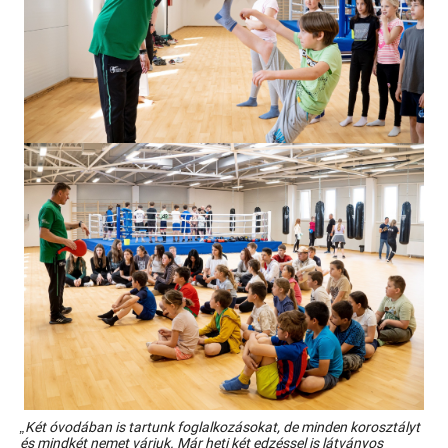
„Két óvodában is tartunk foglalkozásokat, de minden korosztályt
és mindkét nemet várjuk. Már heti két edzéssel is látványos