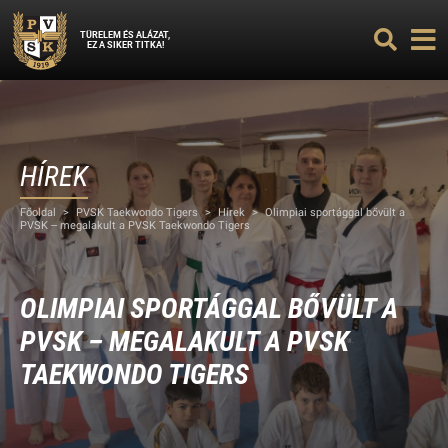
TÜRELEM ÉS ALÁZAT,
EZ A SIKER TITKA!
HÍREK
Főoldal
>
PVSK Taekwondo Tigers
>
Hírek
>
Olimpiai sportággal bővült a
PVSK – megalakult a PVSK Taekwondo Tigers
OLIMPIAI SPORTÁGGAL BŐVÜLT A
PVSK – MEGALAKULT A PVSK
TAEKWONDO TIGERS