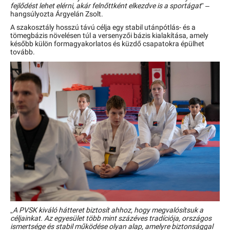
fejlődést lehet elérni, akár felnőttként elkezdve is a sportágat
” –
hangsúlyozta Árgyelán Zsolt.
A szakosztály hosszú távú célja egy stabil utánpótlás- és a
tömegbázis növelésen túl a versenyzői bázis kialakítása, amely
később külön formagyakorlatos és küzdő csapatokra épülhet
tovább.
„
A PVSK kiváló hátteret biztosít ahhoz, hogy megvalósítsuk a
céljainkat. Az egyesület több mint százéves tradíciója, országos
ismertsége és stabil működése olyan alap, amelyre biztonsággal